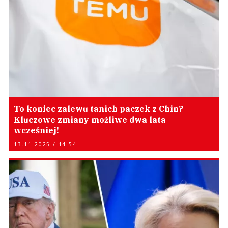
To koniec zalewu tanich paczek z Chin?
Kluczowe zmiany możliwe dwa lata
wcześniej!
13.11.2025 / 14:54