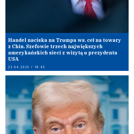
Handel naciska na Trumpa ws. ceł na towary
z Chin. Szefowie trzech największych
amerykańskich sieci z wizytą u prezydenta
USA
23.04.2025 / 18:43