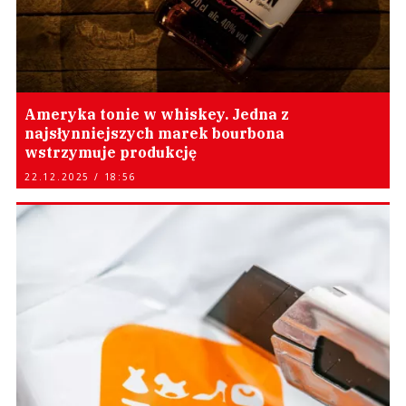
Ameryka tonie w whiskey. Jedna z
najsłynniejszych marek bourbona
wstrzymuje produkcję
22.12.2025 / 18:56