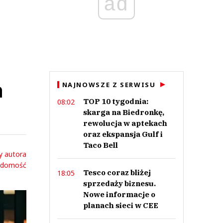
ad
a
NAJNOWSZE Z SERWISU
TOP 10 tygodnia:
08:02
skarga na Biedronkę,
rewolucja w aptekach
oraz ekspansja Gulf i
Taco Bell
y autora
adomość
Tesco coraz bliżej
18:05
sprzedaży biznesu.
Nowe informacje o
planach sieci w CEE