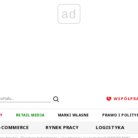
ad
WSPÓŁPR
ZY
RETAIL MEDIA
MARKI WŁASNE
PRAWO I POLITY
-COMMERCE
RYNEK PRACY
LOGISTYKA