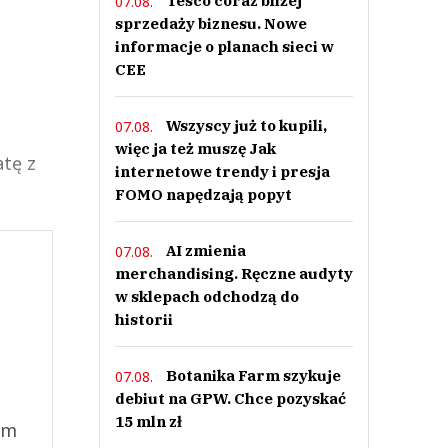
Tesco coraz bliżej
07.08.
sprzedaży biznesu. Nowe
informacje o planach sieci w
CEE
Wszyscy już to kupili,
07.08.
więc ja też muszę Jak
tę z
internetowe trendy i presja
FOMO napędzają popyt
AI zmienia
07.08.
merchandising. Ręczne audyty
w sklepach odchodzą do
historii
Botanika Farm szykuje
07.08.
debiut na GPW. Chce pozyskać
15 mln zł
ym