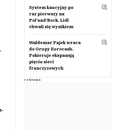
System kaucyjny po
3
raz pierwszy na
Pol‘and‘Rock. Lidl
chwali się wynikiem
Waldemar Pajek wraca
2
do Grupy Eurocash.
.
Pokieruje ekspansją
pięciu sieci
franczyzowych
e-