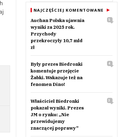
ch
NAJCZĘŚCIEJ KOMENTOWANE
aj
Auchan Polska ujawnia
5
wyniki za 2025 rok.
Przychody
przekroczyły 10,7 mld
zł
Były prezes Biedronki
4
komentuje przejęcie
Żabki. Wskazuje też na
fenomen Dino!
Właściciel Biedronki
3
pokazał wyniki. Prezes
JM o rynku: „Nie
przewidujemy
znaczącej poprawy”