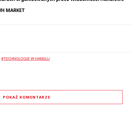
 WH MARKET
#TECHNOLOGIE W HANDLU
POKAŻ KOMENTARZE
Komentarze (
0
)
Nie znaleziono komentarzy
staw swoje komentarze