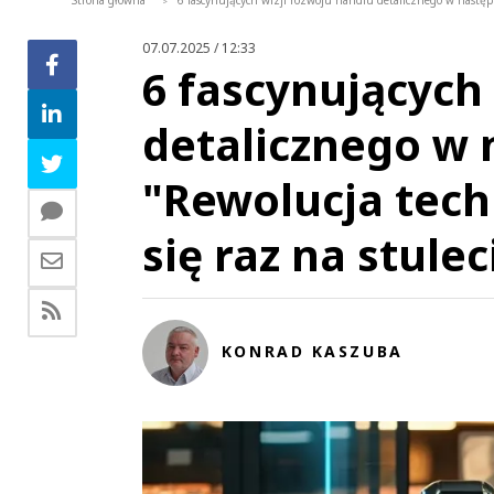
Strona główna
6 fascynujących wizji rozwoju handlu detalicznego w następn
>
07.07.2025 / 12:33
6 fascynujących
detalicznego w 
"Rewolucja tech
się raz na stule
KONRAD KASZUBA