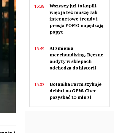
Wszyscy już to kupili,
16:38
więc ja też muszę Jak
internetowe trendy i
presja FOMO napędzają
popyt
AI zmienia
15:49
merchandising. Ręczne
audyty w sklepach
odchodzą do historii
Botanika Farm szykuje
15:03
debiut na GPW. Chce
pozyskać 15 mln zł
ncja i