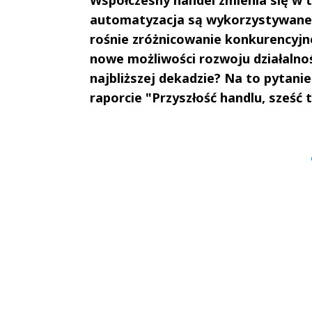
automatyzacja są wykorzystywane 
rośnie zróżnicowanie konkurencyjne,
nowe możliwości rozwoju działalnoś
najbliższej dekadzie? Na to pytan
raporcie "Przyszłość handlu, sześ
Andrzej i Marta
Marta i An
Sterniccy
Sterniccy
▶
▶