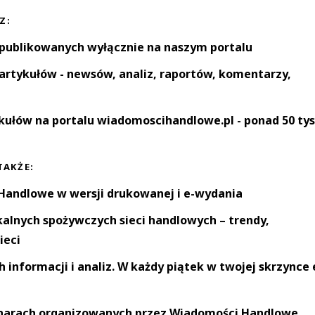
Z:
 publikowanych wyłącznie na naszym portalu
artykułów - newsów, analiz, raportów, komentarzy,
kułów na portalu wiadomoscihandlowe.pl - ponad 50 tys
TAKŻE:
andlowe w wersji drukowanej i e-wydania
okalnych spożywczych sieci handlowych – trendy,
ieci
informacji i analiz. W każdy piątek w twojej skrzynce 
narach organizowanych przez Wiadomości Handlowe