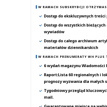
W RAMACH SUBSKRYBCJI OTRZYMAS
Dostęp do ekskluzywnych treści
Dostęp do wszystkich bieżących 
wywiadów
Dostęp do całego archiwum arty
materiałów dziennikarskich
W RAMACH PRENUMERATY WH PLUS 
6 wydań magazynu Wiadomości H
Raport:Lista 60 regionalnych i l
prognozy wyzwania dla małych s
Tygodniowy przegląd kluczowych 
mail.
Gwarantowane miejsce na webi