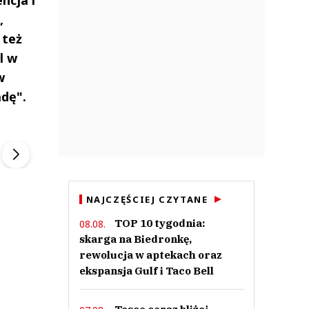
,
 też
l w
w
adę".
ek
Szefem być Sezon 2
Marcin Przybysz
▶
▶
NAJCZĘŚCIEJ CZYTANE
TOP 10 tygodnia:
08.08.
skarga na Biedronkę,
rewolucja w aptekach oraz
ekspansja Gulf i Taco Bell