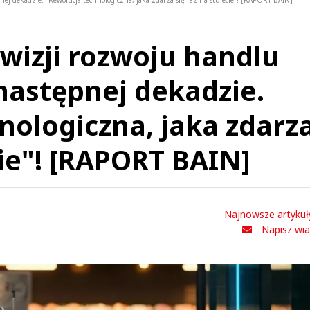
ej dekadzie. "Rewolucja technologiczna, jaka zdarza się raz na stulecie"! [RAPORT BAIN]
 wizji rozwoju handlu
następnej dekadzie.
nologiczna, jaka zdarz
cie"! [RAPORT BAIN]
Najnowsze artykuł
Napisz wi