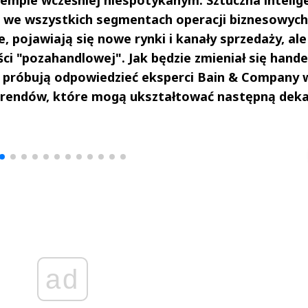
we wszystkich segmentach operacji biznesowych
 pojawiają się nowe rynki i kanały sprzedaży, ale
ci "pozahandlowej". Jak będzie zmieniał się hande
ie próbują odpowiedzieć eksperci Bain & Company 
ć trendów, które mogą ukształtować następną dek
drzej
Michał Stężalski
FineDiningWe
▶
▶
ad