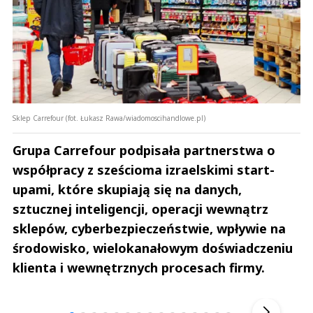
Sklep Carrefour (fot. Łukasz Rawa/wiadomoscihandlowe.pl)
Grupa Carrefour podpisała partnerstwa o
współpracy z sześcioma izraelskimi start-
upami, które skupiają się na danych,
sztucznej inteligencji, operacji wewnątrz
sklepów, cyberbezpieczeństwie, wpływie na
środowisko, wielokanałowym doświadczeniu
klienta i wewnętrznych procesach firmy.
Andrzej i Marta Sterniccy
Marta i 
▶