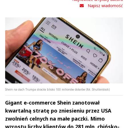
Napisz wiadomość
Anuluj
Prześlij komentarz
Shein na cłach Trumpa straciła blisko 100 milionów dolarów (fot. Shutterstock)
Gigant e-commerce Shein zanotował
kwartalną stratę po zniesieniu przez USA
zwolnień celnych na małe paczki. Mimo
wzrostu liczby klientów do 281 mln, chińsko-