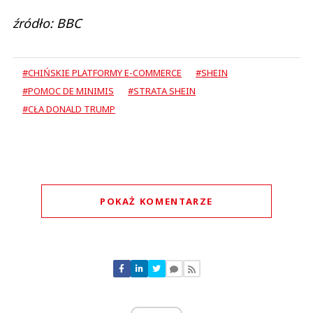
źródło: BBC
#CHIŃSKIE PLATFORMY E-COMMERCE
#SHEIN
#POMOC DE MINIMIS
#STRATA SHEIN
#CŁA DONALD TRUMP
POKAŻ KOMENTARZE
Komentarze (
0
)
Nie znaleziono komentarzy
Zostaw swoje komentarze
Imię (Wymagane)