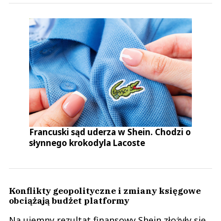
Francuski sąd uderza w Shein. Chodzi o
słynnego krokodyla Lacoste
Konflikty geopolityczne i zmiany księgowe
obciążają budżet platformy
Na ujemny rezultat finansowy Shein złożyły się