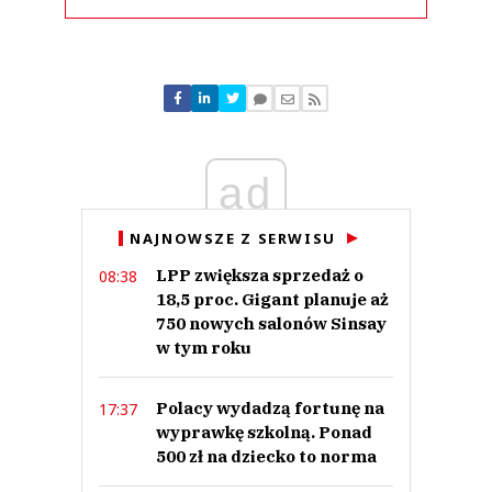
Komentarze (
0
)
Nie znaleziono komentarzy
Zostaw swoje komentarze
Imię (Wymagane)
ad
Anuluj
NAJNOWSZE Z SERWISU
Prześlij komentarz
LPP zwiększa sprzedaż o
08:38
18,5 proc. Gigant planuje aż
750 nowych salonów Sinsay
w tym roku
Polacy wydadzą fortunę na
17:37
wyprawkę szkolną. Ponad
500 zł na dziecko to norma