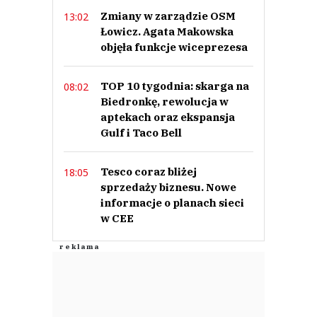
Zmiany w zarządzie OSM
13:02
Łowicz. Agata Makowska
objęła funkcje wiceprezesa
TOP 10 tygodnia: skarga na
08:02
Biedronkę, rewolucja w
aptekach oraz ekspansja
Gulf i Taco Bell
Tesco coraz bliżej
18:05
sprzedaży biznesu. Nowe
informacje o planach sieci
w CEE