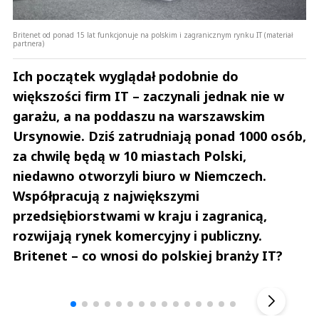
Britenet od ponad 15 lat funkcjonuje na polskim i zagranicznym rynku IT (materiał
partnera)
Ich początek wyglądał podobnie do
większości firm IT – zaczynali jednak nie w
garażu, a na poddaszu na warszawskim
Ursynowie. Dziś zatrudniają ponad 1000 osób,
za chwilę będą w 10 miastach Polski,
niedawno otworzyli biuro w Niemczech.
Współpracują z największymi
przedsiębiorstwami w kraju i zagranicą,
rozwijają rynek komercyjny i publiczny.
Britenet – co wnosi do polskiej branży IT?
Andrzej i Marta Sterniccy
Marta i 
▶