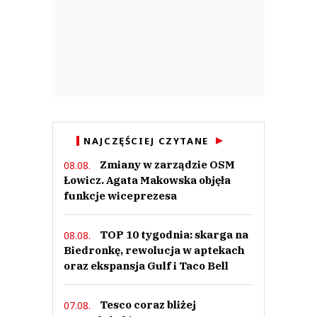
0
Nie znaleziono komentarzy
Zostaw swoje komentarze
Imię (Wymagane)
Anuluj
Prześlij komentarz
NAJCZĘŚCIEJ CZYTANE
Zmiany w zarządzie OSM
08.08.
Łowicz. Agata Makowska objęła
funkcje wiceprezesa
TOP 10 tygodnia: skarga na
08.08.
Biedronkę, rewolucja w aptekach
oraz ekspansja Gulf i Taco Bell
Tesco coraz bliżej
07.08.