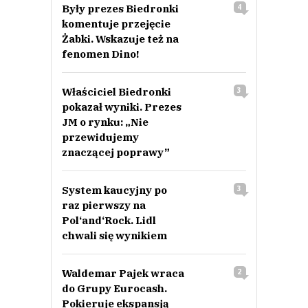
Były prezes Biedronki
4
komentuje przejęcie
Żabki. Wskazuje też na
fenomen Dino!
Właściciel Biedronki
3
pokazał wyniki. Prezes
JM o rynku: „Nie
przewidujemy
znaczącej poprawy”
System kaucyjny po
3
raz pierwszy na
Pol‘and‘Rock. Lidl
chwali się wynikiem
Waldemar Pajek wraca
2
do Grupy Eurocash.
Pokieruje ekspansją