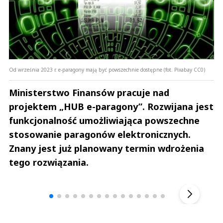
Od września 2023 r. e-paragony mają być powszechnie dostępne (fot. Pixabay CC0)
Ministerstwo Finansów pracuje nad
projektem „HUB e-paragony”. Rozwijana jest
funkcjonalność umożliwiająca powszechne
stosowanie paragonów elektronicznych.
Znany jest już planowany termin wdrożenia
tego rozwiązania.
Andrzej i Marta Sterniccy
Marta i 
▶