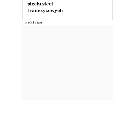
pięciu sieci
franczyzowych
gg
07.12.2020 / 10:57
This comment was minimized by the moderator on the site
"Niech idą na zwolnienie"- krótko mówiąc namawia do oszustwa.
gg
Odpowiedz
0
0
Ada
06.12.2020 / 12:43