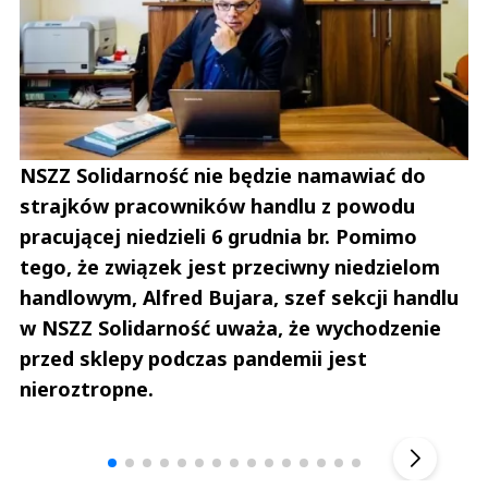
NSZZ Solidarność nie będzie namawiać do
strajków pracowników handlu z powodu
pracującej niedzieli 6 grudnia br. Pomimo
tego, że związek jest przeciwny niedzielom
handlowym, Alfred Bujara, szef sekcji handlu
w NSZZ Solidarność uważa, że wychodzenie
przed sklepy podczas pandemii jest
nieroztropne.
Andrzej i Marta Sterniccy
Marta i 
▶