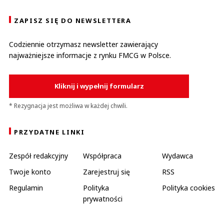
This comment was minimized by the moderator on the site
Nie ma o owiazku pracy w jednym miejscu. Dlaczego zatem w niedziele
ZAPISZ SIĘ DO NEWSLETTERA
korzystasz z restauracji na dowóz, ze stacji benzynowej, jak nie działa w
niedziele internet to dzwonisz do pomocy technicznej, dlaczego
korzystasz z apteki w niedzielę? dlaczego...
Codziennie otrzymasz newsletter zawierający
Nie ma o owiazku pracy w jednym miejscu. Dlaczego zatem w niedziele
najważniejsze informacje z rynku FMCG w Polsce.
korzystasz z restauracji na dowóz, ze stacji benzynowej, jak nie działa w
niedziele internet to dzwonisz do pomocy technicznej, dlaczego
korzystasz z apteki w niedzielę? dlaczego sprzedawca w markecie ma być
uprzywilejowany a sprzedawca na stacji benzynowej już nie?! Hipokryzja.
Kliknij i wypełnij formularz
Czytaj całość
Ada
* Rezygnacja jest możliwa w każdej chwili.
Odpowiedz
0
PRZYDATNE LINKI
0
Zespół redakcyjny
Współpraca
Wydawca
Twoje konto
Zarejestruj się
RSS
Regulamin
Polityka
Polityka cookies
prywatności
Ewan
06.12.2020 / 12:21
This comment was minimized by the moderator on the site