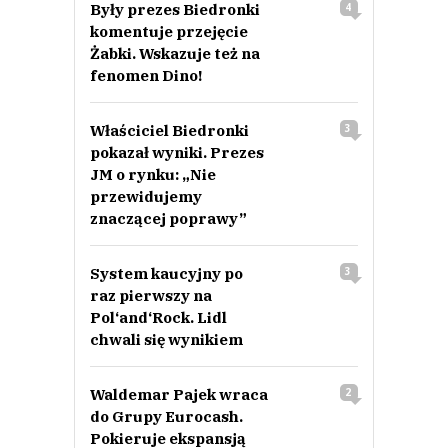
Były prezes Biedronki
4
przekręt na karcie PGG Famili.
komentuje przejęcie
Czytaj całość
jojo
Żabki. Wskazuje też na
Odpowiedz
fenomen Dino!
0
0
Właściciel Biedronki
3
pokazał wyniki. Prezes
JM o rynku: „Nie
przewidujemy
znaczącej poprawy”
pracodawca
07.12.2020 / 11:16
System kaucyjny po
3
This comment was minimized by the moderator on the site
raz pierwszy na
Pol‘and‘Rock. Lidl
Panie Bujara - Pan ma pracodawców za nic!!! Jak można sugerować takie
chwali się wynikiem
rozwiązania?
pracodawca
Odpowiedz
Waldemar Pajek wraca
2
0
do Grupy Eurocash.
Pokieruje ekspansją
0