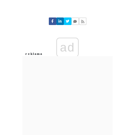
Komentarze (
0
)
Nie znaleziono komentarzy
Zostaw swoje komentarze
Imię (Wymagane)
ad
Anuluj
Prześlij komentarz