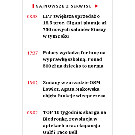
NAJNOWSZE Z SERWISU
LPP zwiększa sprzedaż o
08:38
18,5 proc. Gigant planuje aż
750 nowych salonów Sinsay
w tym roku
Polacy wydadzą fortunę na
17:37
wyprawkę szkolną. Ponad
500 zł na dziecko to norma
Zmiany w zarządzie OSM
13:02
Łowicz. Agata Makowska
objęła funkcje wiceprezesa
TOP 10 tygodnia: skarga na
08:02
Biedronkę, rewolucja w
aptekach oraz ekspansja
Gulf i Taco Bell