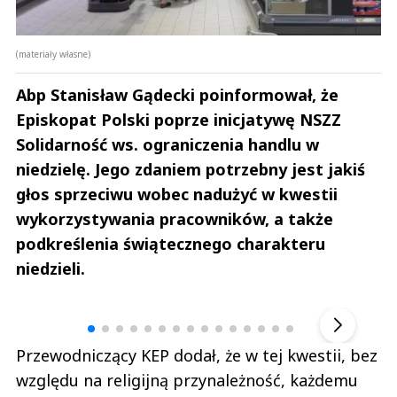
(materiały własne)
Abp Stanisław Gądecki poinformował, że
Episkopat Polski poprze inicjatywę NSZZ
Solidarność ws. ograniczenia handlu w
niedzielę. Jego zdaniem potrzebny jest jakiś
głos sprzeciwu wobec nadużyć w kwestii
wykorzystywania pracowników, a także
podkreślenia świątecznego charakteru
niedzieli.
Andrzej i Marta Sterniccy
Marta i 
▶
Przewodniczący KEP dodał, że w tej kwestii, bez
względu na religijną przynależność, każdemu