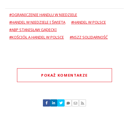
#OGRANICZENIE HANDLU W NIEDZIELE
#HANDEL W NIEDZIELE I ŚWIĘTA
#HANDEL W POLSCE
#ABP STANISŁAW GĄDECKI
#KOŚCIÓŁ A HANDEL W POLSCE
#NSZZ SOLIDARNOŚĆ
POKAŻ KOMENTARZE
Komentarze (
0
)
Nie znaleziono komentarzy
Zostaw swoje komentarze
Imię (Wymagane)