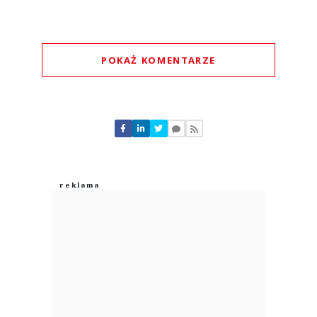
POKAŻ KOMENTARZE
Komentarze (
0
)
Nie znaleziono komentarzy
Zostaw swoje komentarze
Imię (Wymagane)
Anuluj
Prześlij komentarz