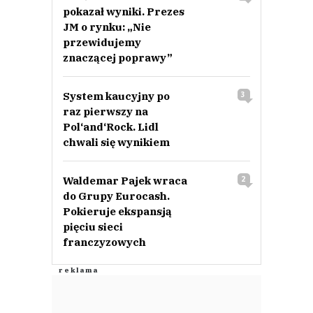
pokazał wyniki. Prezes
JM o rynku: „Nie
przewidujemy
znaczącej poprawy”
System kaucyjny po
3
raz pierwszy na
Pol‘and‘Rock. Lidl
chwali się wynikiem
Waldemar Pajek wraca
2
do Grupy Eurocash.
Pokieruje ekspansją
pięciu sieci
franczyzowych