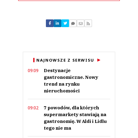
Komentarze (
0
)
Nie znaleziono komentarzy
Zostaw swoje komentarze
Imię (Wymagane)
Anuluj
NAJNOWSZE Z SERWISU
Prześlij komentarz
Destynacje
09:09
gastronomiczne. Nowy
trend na rynku
nieruchomości
7 powodów, dla których
09:02
supermarkety stawiają na
gastronomię. W Aldi i Lidlu
tego nie ma