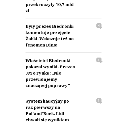
przekroczyły 10,7 mld
zł
Były prezes Biedronki
4
komentuje przejęcie
Żabki. Wskazuje też na
fenomen Dino!
Właściciel Biedronki
3
pokazał wyniki. Prezes
JM o rynku: „Nie
przewidujemy
znaczącej poprawy”
System kaucyjny po
3
raz pierwszy na
Pol‘and‘Rock. Lidl
chwali się wynikiem