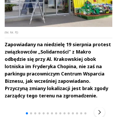
(fot. fot. PJ)
Zapowiadany na niedzielę 19 sierpnia protest
związkowców „Solidarności” z Makro
odbędzie się przy Al. Krakowskiej obok
lotniska im Fryderyka Chopina, nie zaś na
parkingu pracowniczym Centrum Wsparcia
Biznesu, jak wcześniej zapowiadano.
Przyczyną zmiany lokalizacji jest brak zgody
zarządcy tego terenu na zgromadzenie.
Andrzej i Marta Sterniccy
Marta i 
▶