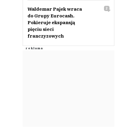
Waldemar Pajek wraca
2
do Grupy Eurocash.
Pokieruje ekspansją
pięciu sieci
franczyzowych