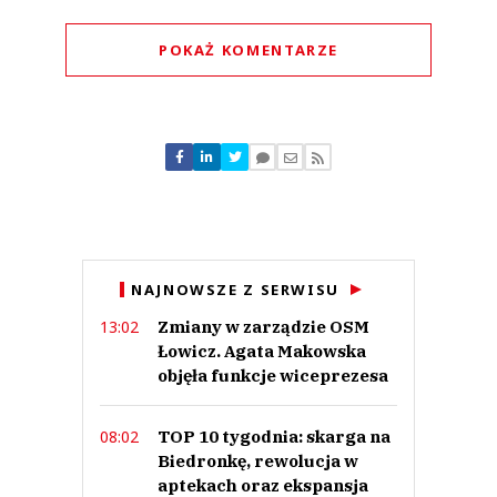
POKAŻ KOMENTARZE
Komentarze (
0
)
Nie znaleziono komentarzy
Zostaw swoje komentarze
Imię (Wymagane)
Anuluj
NAJNOWSZE Z SERWISU
Prześlij komentarz
Zmiany w zarządzie OSM
13:02
Łowicz. Agata Makowska
objęła funkcje wiceprezesa
TOP 10 tygodnia: skarga na
08:02
Biedronkę, rewolucja w
aptekach oraz ekspansja