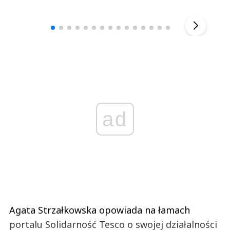
Andrzej i Marta Sterniccy
Marta i 
▶
ad
Agata Strzałkowska opowiada na łamach
portalu Solidarność Tesco o swojej działalności