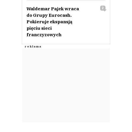
Waldemar Pajek wraca
2
do Grupy Eurocash.
Pokieruje ekspansją
pięciu sieci
franczyzowych