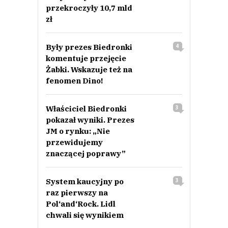
przekroczyły 10,7 mld
zł
Były prezes Biedronki
4
komentuje przejęcie
Żabki. Wskazuje też na
fenomen Dino!
Właściciel Biedronki
3
pokazał wyniki. Prezes
JM o rynku: „Nie
przewidujemy
znaczącej poprawy”
System kaucyjny po
3
raz pierwszy na
Pol‘and‘Rock. Lidl
chwali się wynikiem