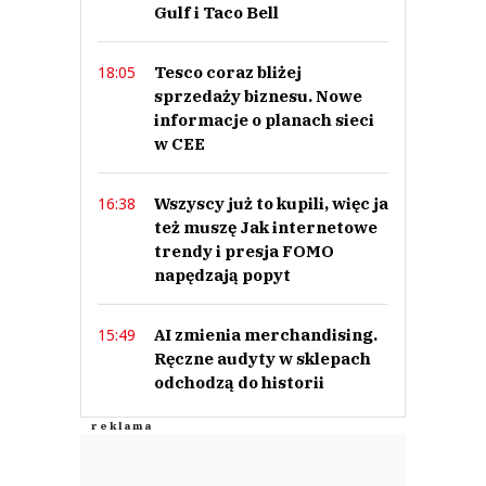
Gulf i Taco Bell
Tesco coraz bliżej
18:05
sprzedaży biznesu. Nowe
informacje o planach sieci
w CEE
Wszyscy już to kupili, więc ja
16:38
też muszę Jak internetowe
trendy i presja FOMO
napędzają popyt
AI zmienia merchandising.
15:49
Ręczne audyty w sklepach
odchodzą do historii