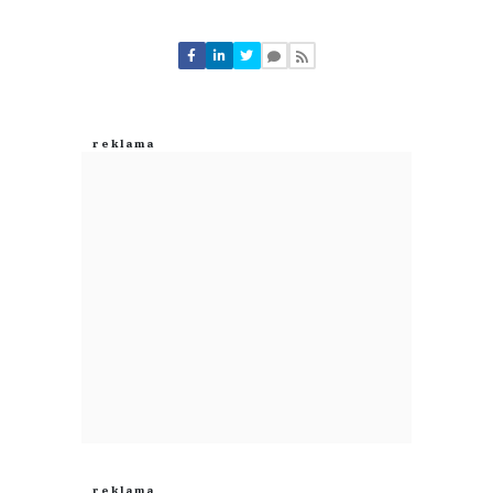
Komentarze (
0
)
Nie znaleziono komentarzy
Zostaw swoje komentarze
Imię (Wymagane)
Anuluj
Prześlij komentarz