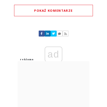
POKAŻ KOMENTARZE
Komentarze (
0
)
Nie znaleziono komentarzy
Zostaw swoje komentarze
Imię (Wymagane)
ad
Anuluj
Prześlij komentarz