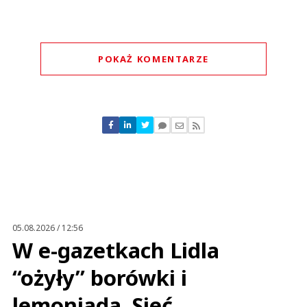
POKAŻ KOMENTARZE
Komentarze (
0
)
Nie znaleziono komentarzy
Zostaw swoje komentarze
Imię (Wymagane)
Anuluj
Prześlij komentarz
05.08.2026 / 12:56
W e-gazetkach Lidla
“ożyły” borówki i
lemoniada. Sieć