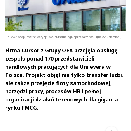
Unilever podjął ważną decyzję dot. outsourcingu sprzedaży (fot. HJBC/Shutterstock)
Firma Cursor z Grupy OEX przejęła obsługę
zespołu ponad 170 przedstawicieli
handlowych pracujących dla Unilevera w
Polsce. Projekt objął nie tylko transfer ludzi,
ale także przejęcie floty samochodowej,
narzędzi pracy, procesów HR i pełnej
organizacji działań terenowych dla giganta
rynku FMCG.
Andrzej i Marta Sterniccy
Marta i 
▶