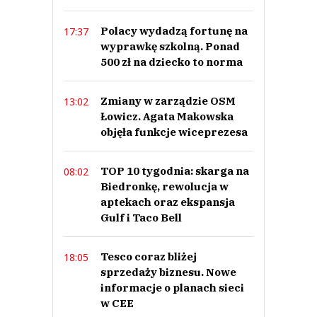
Polacy wydadzą fortunę na
17:37
wyprawkę szkolną. Ponad
500 zł na dziecko to norma
Zmiany w zarządzie OSM
13:02
Łowicz. Agata Makowska
objęła funkcje wiceprezesa
TOP 10 tygodnia: skarga na
08:02
Biedronkę, rewolucja w
aptekach oraz ekspansja
Gulf i Taco Bell
Tesco coraz bliżej
18:05
sprzedaży biznesu. Nowe
informacje o planach sieci
w CEE