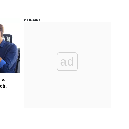
ad
 w
ch.