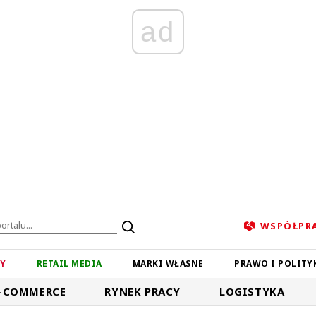
ad
WSPÓŁPR
ZY
RETAIL MEDIA
MARKI WŁASNE
PRAWO I POLITY
-COMMERCE
RYNEK PRACY
LOGISTYKA