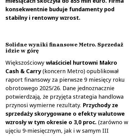
miesiącach skoczyła do 855 mln euro. Firma
stacji, tak jak bileterkiw kinach i kelnerzy oraz kucharze muszą w niedzielę
konsekwentnie buduje fundamenty pod
pracować. Jaka jest różnica między koniecznością pracy i odpoczynku w
sklepie i w lokalu gastronomicznym? Powinny pracować tylko konieczne
stabilny i rentowny wzrost.
służby, a nie instytucje rozwkowe.
Czytaj całość
Gustav
Odpowiedz
Solidne wyniki finansowe Metro. Sprzedaż
5
idzie w górę
0
Większościowy
właściciel hurtowni Makro
Cash & Carry
(koncern Metro) opublikował
raport finansowy za pierwsze 9 miesięcy roku
obrotowego 2025/26. Dane jednoznacznie
Tytus
Gustav
potwierdzają, że przyjęta strategia handlowa
21.06.2024 / 14:35
This comment was minimized by the moderator on the site
przynosi wymierne rezultaty.
Przychody ze
sprzedaży skorygowane o efekty walutowe
Po prostu niektórzy mają silną potrzebę dzielenia na równych i
równiejszych. Sam pracuję w handlu i zakaz handlu to najgłupszy
wzrosły w tym okresie o 3,0 proc.
(zarówno w
pomysł jaki wprowadzili w ostaniach latach, który paradoksalnie
zwiększył ilość roboty do wykonania, zwłaszcza jak ktoś...
ujęciu 9-miesięcznym, jak i w samym III
Po prostu niektórzy mają silną potrzebę dzielenia na równych i