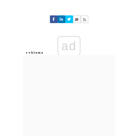
Komentarze (
0
)
Nie znaleziono komentarzy
Zostaw swoje komentarze
Imię (Wymagane)
ad
Anuluj
Prześlij komentarz