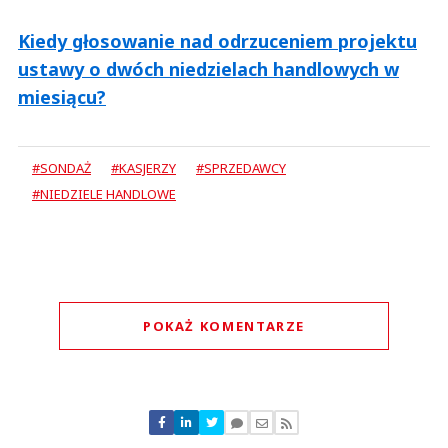
Kiedy głosowanie nad odrzuceniem projektu
ustawy o dwóch niedzielach handlowych w
miesiącu?
#SONDAŻ
#KASJERZY
#SPRZEDAWCY
#NIEDZIELE HANDLOWE
POKAŻ KOMENTARZE
Komentarze (
3
)