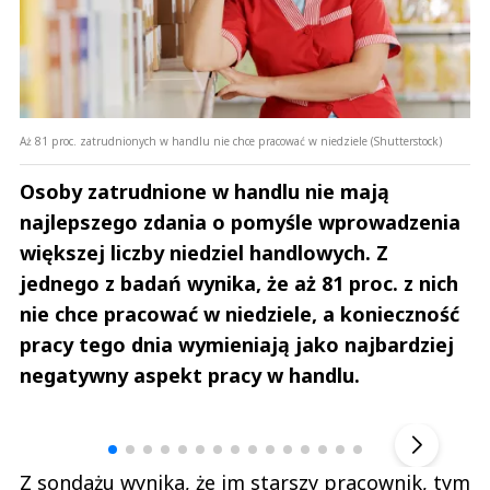
Aż 81 proc. zatrudnionych w handlu nie chce pracować w niedziele (Shutterstock)
Osoby zatrudnione w handlu nie mają
najlepszego zdania o pomyśle wprowadzenia
większej liczby niedziel handlowych. Z
jednego z badań wynika, że aż 81 proc. z nich
nie chce pracować w niedziele, a konieczność
pracy tego dnia wymieniają jako najbardziej
negatywny aspekt pracy w handlu.
Andrzej i Marta Sterniccy
Marta i 
▶
Z sondażu wynika, że im starszy pracownik, tym