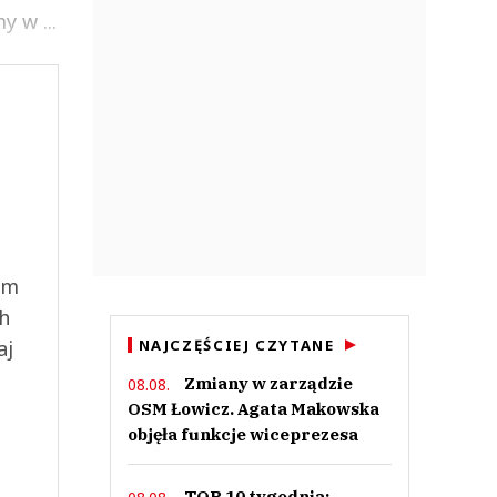
 w ...
ym
ch
aj
NAJCZĘŚCIEJ CZYTANE
Zmiany w zarządzie
08.08.
OSM Łowicz. Agata Makowska
objęła funkcje wiceprezesa
TOP 10 tygodnia: