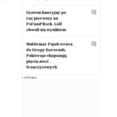
System kaucyjny po
3
raz pierwszy na
Pol‘and‘Rock. Lidl
chwali się wynikiem
Waldemar Pajek wraca
2
do Grupy Eurocash.
Pokieruje ekspansją
pięciu sieci
franczyzowych