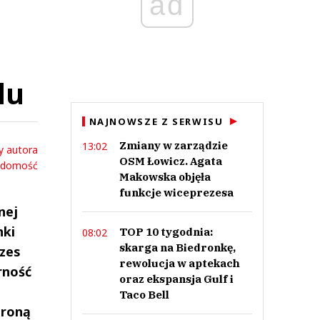
ad
lu
NAJNOWSZE Z SERWISU
Zmiany w zarządzie
13:02
y autora
OSM Łowicz. Agata
adomość
Makowska objęła
funkcje wiceprezesa
nej
nki
TOP 10 tygodnia:
08:02
skarga na Biedronkę,
ezes
rewolucja w aptekach
rność
oraz ekspansja Gulf i
Taco Bell
troną