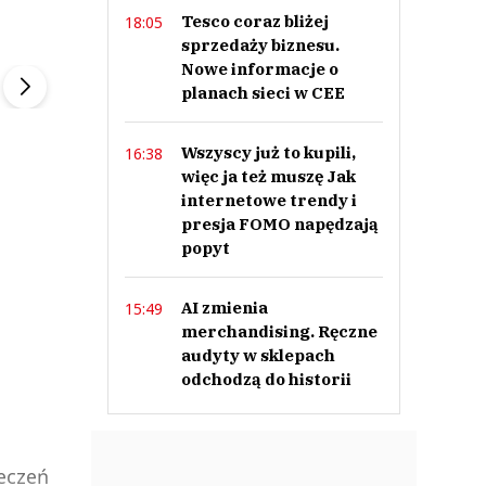
Tesco coraz bliżej
18:05
ek
Szefem być Sezon 2
Marcin Przybysz
sprzedaży biznesu.
▶
▶
Nowe informacje o
planach sieci w CEE
Wszyscy już to kupili,
16:38
więc ja też muszę Jak
internetowe trendy i
presja FOMO napędzają
popyt
AI zmienia
15:49
merchandising. Ręczne
audyty w sklepach
odchodzą do historii
eczeń