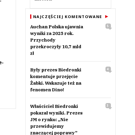
NAJCZĘŚCIEJ KOMENTOWANE
Auchan Polska ujawnia
5
wyniki za 2025 rok.
Przychody
przekroczyły 10,7 mld
zł
e-
Były prezes Biedronki
4
komentuje przejęcie
Żabki. Wskazuje też na
fenomen Dino!
Właściciel Biedronki
3
pokazał wyniki. Prezes
JM o rynku: „Nie
przewidujemy
znaczącej poprawy”