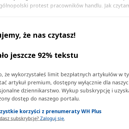
gólnopolski protest pracowników handlu. Jak czytamy
jemy, że nas czytasz!
ało jeszcze 92% tekstu
 to, że wykorzystałeś limit bezpłatnych artykułów w t
tać artykuł premium, dostępny wyłącznie dla naszy
jonalne dziennikarstwo. Wykup subskrypcję i uzysk
zony dostęp do naszego portalu.
wszystkie korzyści z prenumeraty WH Plus
dasz subskrybcję?
Zaloguj się.