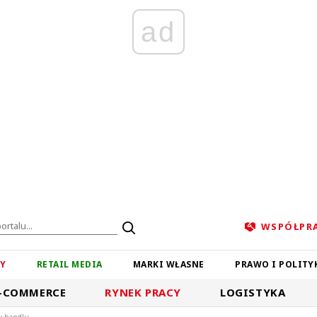
ad
WSPÓŁPR
ZY
RETAIL MEDIA
MARKI WŁASNE
PRAWO I POLITY
-COMMERCE
RYNEK PRACY
LOGISTYKA