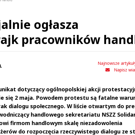
ów handlu
jalnie ogłasza
rajk pracowników hand
Najnowsze artykuł
L
Napisz wi
nikat dotyczący ogólnopolskiej akcji protestacyj
e się 2 maja. Powodem protestu są fatalne waru
rak dialogu społecznego. W liście otwartym do pr
wodniczący handlowego sekretariatu NSZZ Solida
łowi firmom handlowym skalę niezadowolenia
żerów do rozpoczęcia rzeczywistego dialogu ze s