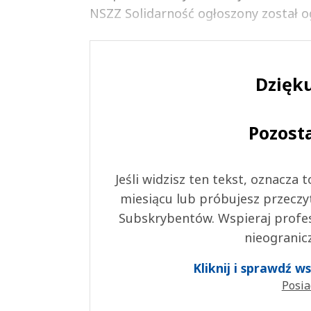
NSZZ Solidarność ogłoszony został o
Dzięku
Pozost
Jeśli widzisz ten tekst, oznacza
miesiącu lub próbujesz przeczy
Subskrybentów. Wspieraj profes
nieogranic
Kliknij i sprawdź 
Posia