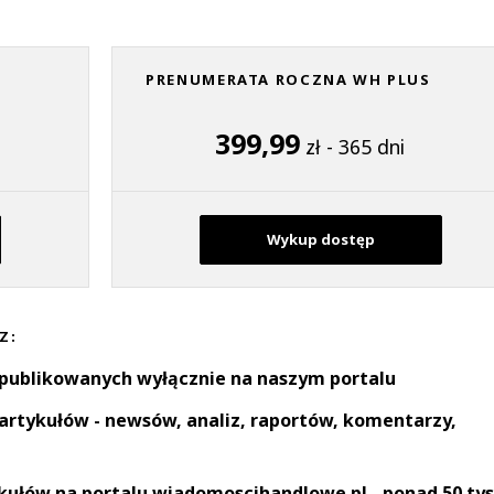
PRENUMERATA ROCZNA WH PLUS
399,99
zł - 365 dni
Wykup dostęp
Z:
 publikowanych wyłącznie na naszym portalu
artykułów - newsów, analiz, raportów, komentarzy,
kułów na portalu wiadomoscihandlowe.pl - ponad 50 tys