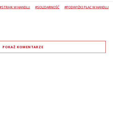
#STRAJK W HANDLU
#SOLIDARNOŚĆ
#PODWYŻKI PŁAC W HANDLU
POKAŻ KOMENTARZE
Komentarze (
1
)
Anita
21.04.2017 / 19:30
t was minimized by the moderator on the site
icy handlu ze wszystkich sieci , bo to za co oni pracują jest śmieszne!