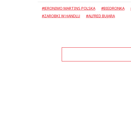
#JERONIMO MARTINS POLSKA
#BIEDRONKA
#ZAROBKI W HANDLU
#ALFRED BUJARA
This commen
już dawno powinni strajkować pracown