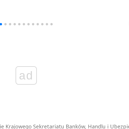
drzej
Michał Stężalski
FineDiningWe
▶
▶
ad
e Krajowego Sekretariatu Banków, Handlu i Ubezpi