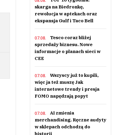
08.08.
skarga na Biedronkę,
rewolucja w aptekach oraz
ekspansja Gulf i Taco Bell
Tesco coraz bliżej
07.08.
sprzedaży biznesu. Nowe
informacje o planach sieci w
CEE
Wszyscy już to kupili,
07.08.
więc ja też muszę Jak
internetowe trendy i presja
FOMO napędzają popyt
AI zmienia
07.08.
merchandising. Ręczne audyty
w sklepach odchodzą do
historii
.