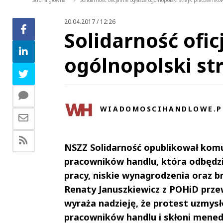
Strona główna
Solidarność oficjalnie ogłasza ogólnopolski strajk pracownik
>
20.04.2017 / 12:26
Solidarność ofic
ogólnopolski st
WIADOMOSCIHANDLOWE.P
NSZZ Solidarność opublikował komu
pracowników handlu, która odbędzi
pracy, niskie wynagrodzenia oraz b
Renaty Januszkiewicz z POHiD prze
wyraża nadzieję, że protest uzmys
pracowników handlu i skłoni mened