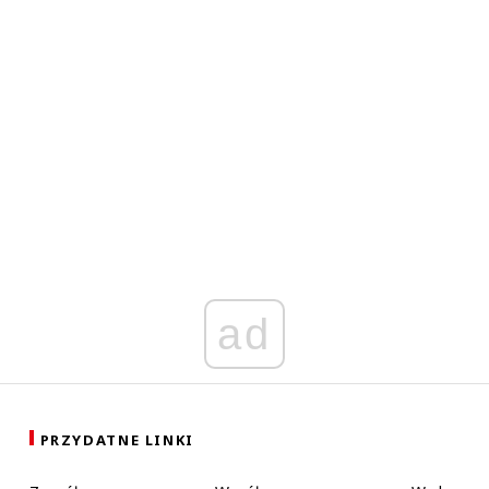
Anita
Odpowiedz
1
0
Nie znaleziono komentarzy
staw swoje komentarze
Imię (Wymagane)
Anuluj
Prześlij komentarz
ad
PRZYDATNE LINKI