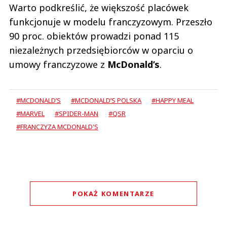
Warto podkreślić, że większość placówek
funkcjonuje w modelu franczyzowym. Przeszło
90 proc. obiektów prowadzi ponad 115
niezależnych przedsiębiorców w oparciu o
umowy franczyzowe z
McDonald’s
.
#MCDONALD’S
#MCDONALD’S POLSKA
#HAPPY MEAL
#MARVEL
#SPIDER-MAN
#QSR
#FRANCZYZA MCDONALD'S
POKAŻ KOMENTARZE
Komentarze (
0
)