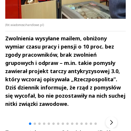
(fot.wiadomoscihandlowe.pl)
Zwolnienia wysyłane mailem, obniżony
wymiar czasu pracy i pensji o 10 proc. bez
zgody pracowników, brak zwolnień
grupowych i odpraw – m.in. takie pomysły
zawierał projekt tarczy antykryzysowej 3.0,
który wczoraj opisywała „Rzeczpospolita”.
Dziś dziennik informuje, że rząd z pomysłów
się wycofał, bo nie pozostawiły na nich suchej
nitki związki zawodowe.
Andrzej i Marta Sterniccy
Marta i 
▶