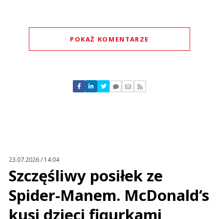
POKAŻ KOMENTARZE
Komentarze (
0
)
Nie znaleziono komentarzy
Zostaw swoje komentarze
Imię (Wymagane)
Anuluj
Prześlij komentarz
23.07.2026 / 14:04
Szczęśliwy posiłek ze
Spider-Manem. McDonald‘s
kusi dzieci figurkami