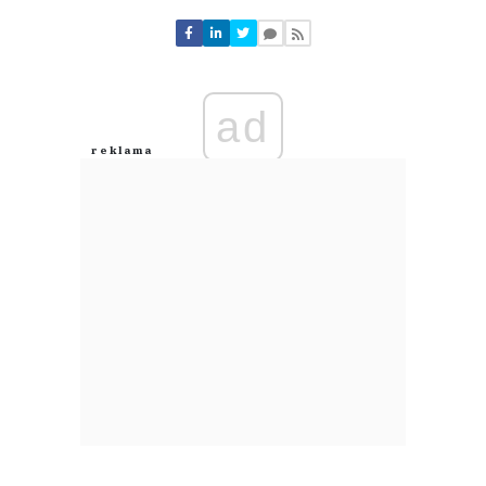
Nie znaleziono komentarzy
Zostaw swoje komentarze
Imię (Wymagane)
ad
Anuluj
Prześlij komentarz