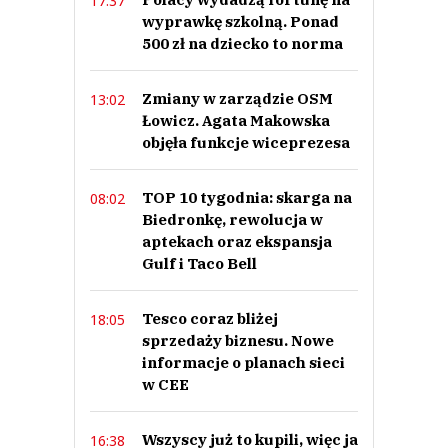
17:37
wyprawkę szkolną. Ponad
500 zł na dziecko to norma
Zmiany w zarządzie OSM
13:02
Łowicz. Agata Makowska
objęła funkcje wiceprezesa
TOP 10 tygodnia: skarga na
08:02
Biedronkę, rewolucja w
aptekach oraz ekspansja
Gulf i Taco Bell
Tesco coraz bliżej
18:05
sprzedaży biznesu. Nowe
informacje o planach sieci
w CEE
Wszyscy już to kupili, więc ja
16:38