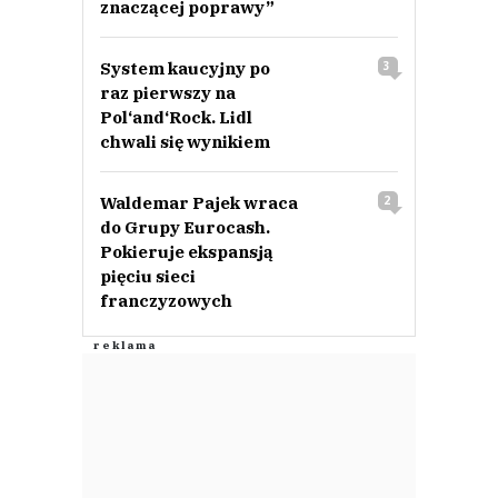
znaczącej poprawy”
System kaucyjny po
3
raz pierwszy na
Pol‘and‘Rock. Lidl
chwali się wynikiem
Waldemar Pajek wraca
2
do Grupy Eurocash.
Pokieruje ekspansją
pięciu sieci
franczyzowych