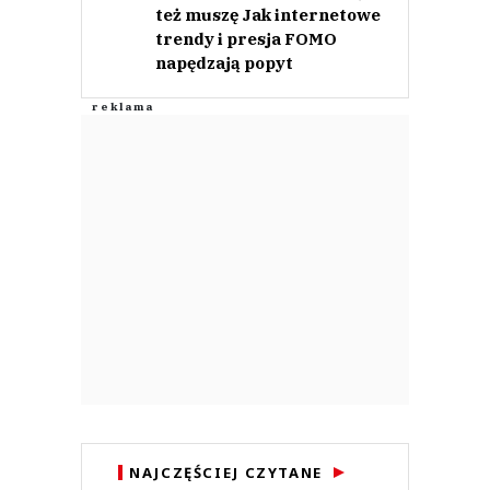
też muszę Jak internetowe
trendy i presja FOMO
napędzają popyt
NAJCZĘŚCIEJ CZYTANE