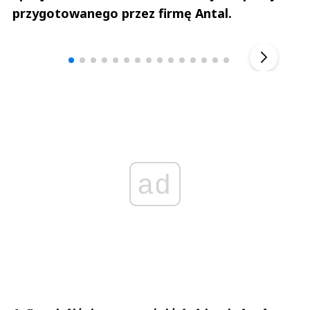
przygotowanego przez firmę Antal.
Andrzej i Marta Sterniccy
Marta i 
▶
ad