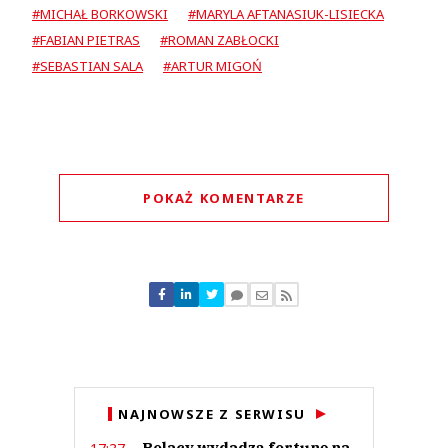
#MICHAŁ BORKOWSKI
#MARYLA AFTANASIUK-LISIECKA
#FABIAN PIETRAS
#ROMAN ZABŁOCKI
#SEBASTIAN SALA
#ARTUR MIGOŃ
POKAŻ KOMENTARZE
Komentarze (
0
)
Nie znaleziono komentarzy
Zostaw swoje komentarze
Imię (Wymagane)
Anuluj
NAJNOWSZE Z SERWISU
Prześlij komentarz
Polacy wydadzą fortunę na