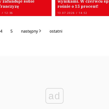
y zafunduje sobie
wynikami. W czerwcu sp
franczyzę
rośnie o 15 procent!
 / 12:36
13.07.2026 / 14:52
4
5
następny
ostatni
ad