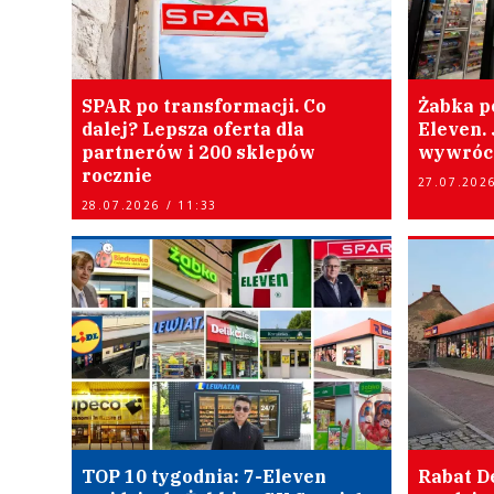
SPAR po transformacji. Co
Żabka po
dalej? Lepsza oferta dla
Eleven.
partnerów i 200 sklepów
wywróci
rocznie
27.07.2026
28.07.2026 / 11:33
TOP 10 tygodnia: 7-Eleven
Rabat De