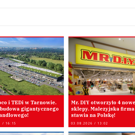
pco i TEDi w Tarnowie.
Mr. DIY otworzyło 4 now
 budowa gigantycznego
sklepy. Malezyjska firma
andlowego!
stawia na Polskę!
 / 16:15
03.08.2026 / 13:02