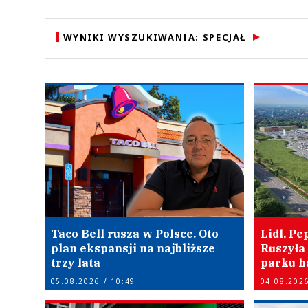
WYNIKI WYSZUKIWANIA: SPECJAŁ
Taco Bell rusza w Polsce. Oto
Lidl, Pe
plan ekspansji na najbliższe
Ruszyła
trzy lata
parku h
05.08.2026 / 10:49
04.08.2026