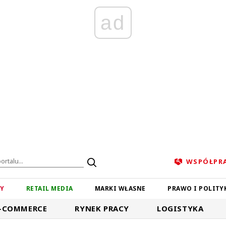
ad
WSPÓŁPR
ZY
RETAIL MEDIA
MARKI WŁASNE
PRAWO I POLITY
-COMMERCE
RYNEK PRACY
LOGISTYKA