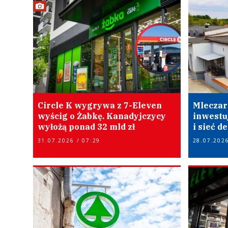
Circle K wygrywa z 7-Eleven
Mleczar
wyścig o Żabkę. Kanadyjczycy
inwestu
wyłożą ponad 32 mld zł
i sieć d
31.07.2026 / 07:29
28.07.2026