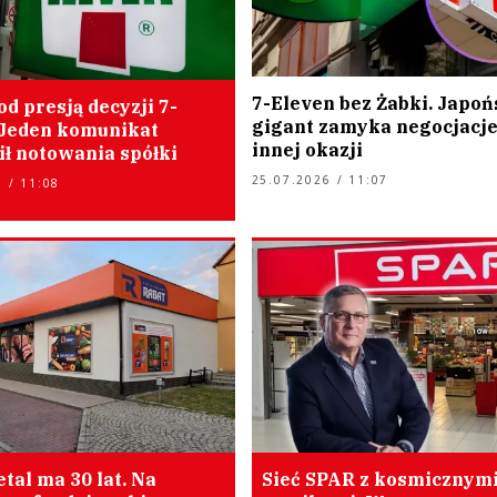
7-Eleven bez Żabki. Japoń
d presją decyzji 7-
gigant zamyka negocjacje
 Jeden komunikat
innej okazji
ł notowania spółki
25.07.2026 / 11:07
 / 11:08
tal ma 30 lat. Na
Sieć SPAR z kosmicznym