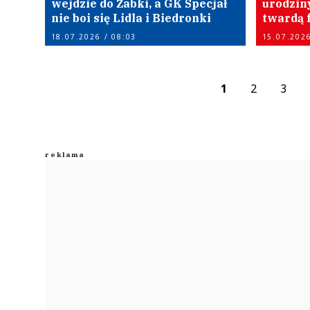
wejdzie do Żabki, a GK Specjał
urodzin
nie boi się Lidla i Biedronki
twardą 
18.07.2026 / 08:03
15.07.2026
1
2
3