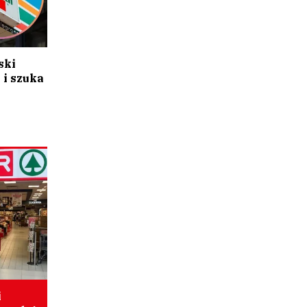
ski
 i szuka
i