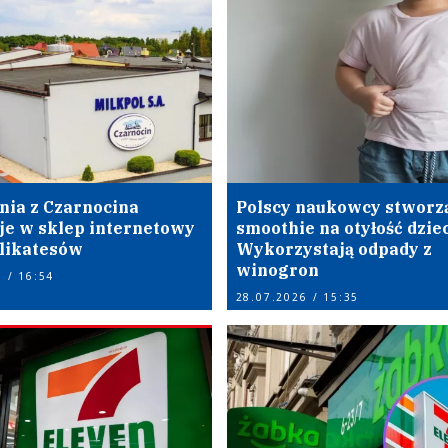
nia z Czarnocina
Polscy naukowcy stworz
je w sklep internetowy
smoothie na otyłość dziec
elikatesów
Wykorzystają odpady z
winogron
 / 16:54
28.07.2026 / 15:35