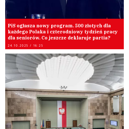
PiS ogłasza nowy program. 500 złotych dla
każdego Polaka i czterodniowy tydzień pracy
dla seniorów. Co jeszcze deklaruje partia?
24.10.2025 / 16:25