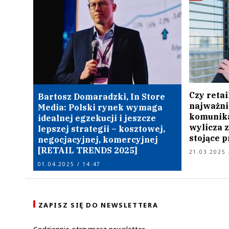
Czy retai
Bartosz Domaradzki, In Store
najważni
Media: Polski rynek wymaga
komunika
idealnej egzekucji i jeszcze
wylicza z
lepszej strategii – kosztowej,
stojące 
negocjacyjnej, komercyjnej
[RETAIL TRENDS 2025]
21.03.2025 
01.04.2025 / 14:47
ZAPISZ SIĘ DO NEWSLETTERA