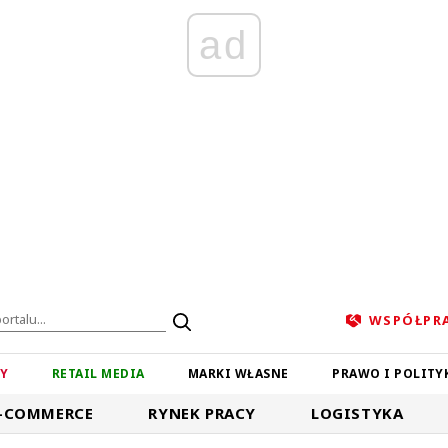
ad
WSPÓŁPR
ZY
RETAIL MEDIA
MARKI WŁASNE
PRAWO I POLITY
-COMMERCE
RYNEK PRACY
LOGISTYKA