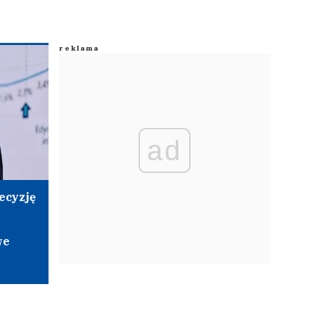
ad
ecyzję
we