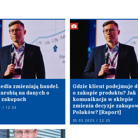
edia zmieniają handel.
Gdzie klient podejmuje d
zarobią na danych o
o zakupie produktu? Jak
 zakupach
komunikacja w sklepie
zmienia decyzje zakupo
 / 12:53
Polaków? [Raport]
30.05.2025 / 22:25