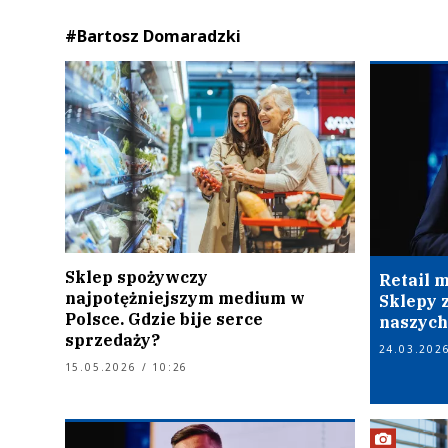
#Bartosz Domaradzki
Sklep spożywczy
Retail m
najpotężniejszym medium w
Sklepy 
Polsce. Gdzie bije serce
naszych
sprzedaży?
24.03.2026
15.05.2026 / 10:26