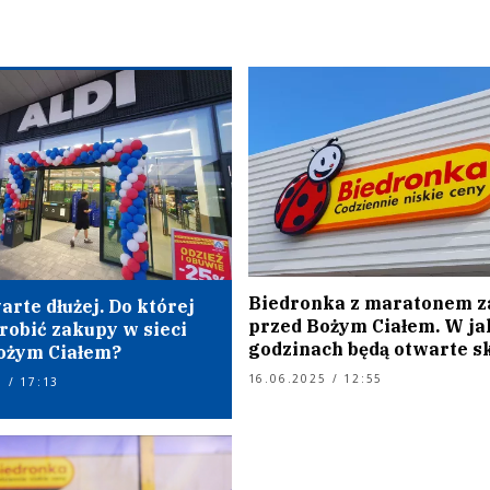
Biedronka z maratonem 
arte dłużej. Do której
przed Bożym Ciałem. W ja
robić zakupy w sieci
godzinach będą otwarte s
ożym Ciałem?
16.06.2025 / 12:55
 / 17:13