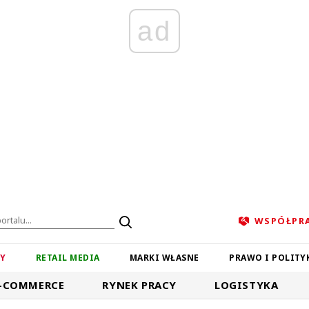
ad
WSPÓŁPR
ZY
RETAIL MEDIA
MARKI WŁASNE
PRAWO I POLITY
-COMMERCE
RYNEK PRACY
LOGISTYKA