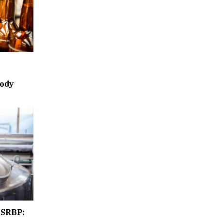
ody
 SRBP: