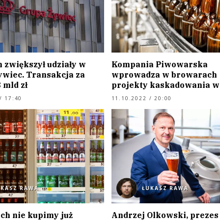
 zwiększył udziały w
Kompania Piwowarska
ywiec. Transakcja za
wprowadza w browarach
 mld zł
projekty kaskadowania w
/ 17:40
11.10.2022 / 20:00
UKASZ RAWA
ŁUKASZ RAWA
ch nie kupimy już
Andrzej Olkowski, prezes