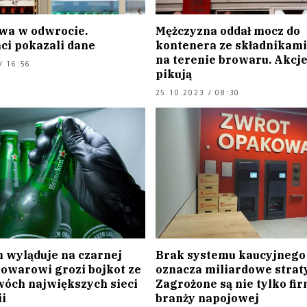
wa w odwrocie.
Mężczyzna oddał mocz do
ci pokazali dane
kontenera ze składnikami
na terenie browaru. Akcje
/ 16:56
pikują
25.10.2023 / 08:30
 wyląduje na czarnej
Brak systemu kaucyjnego
rowarowi grozi bojkot ze
oznacza miliardowe straty
wóch największych sieci
Zagrożone są nie tylko fir
i
branży napojowej