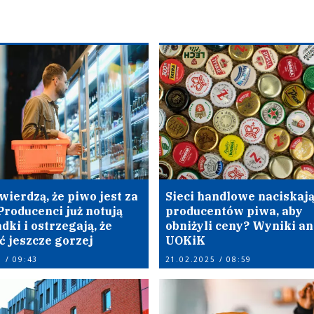
wierdzą, że piwo jest za
Sieci handlowe naciskają
Producenci już notują
producentów piwa, aby
dki i ostrzegają, że
obniżyli ceny? Wyniki an
ć jeszcze gorzej
UOKiK
 / 09:43
21.02.2025 / 08:59