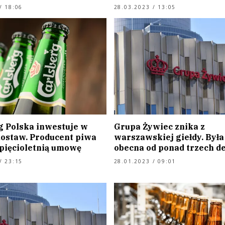
/ 18:06
28.03.2023 / 13:05
g Polska inwestuje w
Grupa Żywiec znika z
dostaw. Producent piwa
warszawskiej giełdy. Była 
 pięcioletnią umowę
obecna od ponad trzech d
/ 23:15
28.01.2023 / 09:01