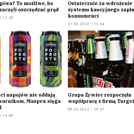
piwa? To możliwe, bo
Ostatecznie za wdrożenie
 zaczęli oszczędzać prąd
systemu kaucyjnego zapł
konsumenci
/ 11:28
21.06.2022 / 15:04
ci napojów nie oddają
Grupa Żywiec rozpoczęła
warnikom. Maspex sięga
współpracę z firmą Target
l
08.02.2022 / 20:01
/ 15:08