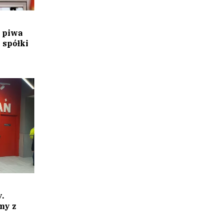
 piwa
 spółki
.
my z