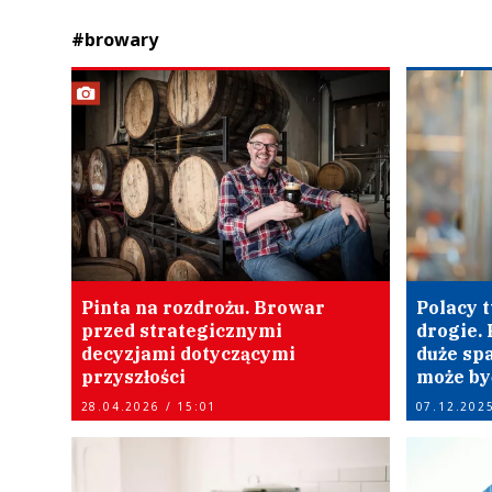
#browary
Pinta na rozdrożu. Browar
Polacy t
przed strategicznymi
drogie. 
decyzjami dotyczącymi
duże spa
przyszłości
może by
28.04.2026 / 15:01
07.12.2025