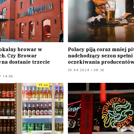
lokalny browar w
Polacy piją coraz mniej pi
ch. Czy Browar
nadchodzący sezon spełni
yna dostanie trzecie
oczekiwania producentó
30.04.2024 / 08:36
/ 14:06