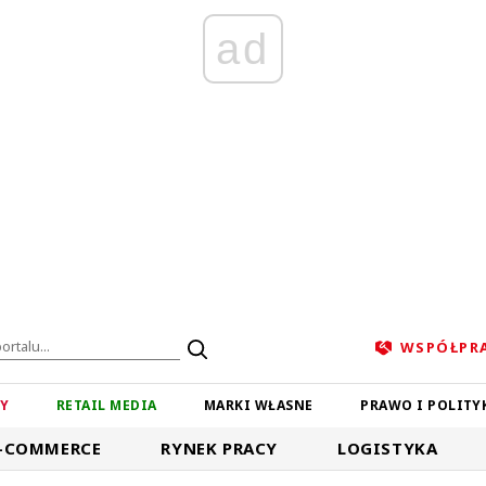
ad
WSPÓŁPR
ZY
RETAIL MEDIA
MARKI WŁASNE
PRAWO I POLITY
-COMMERCE
RYNEK PRACY
LOGISTYKA