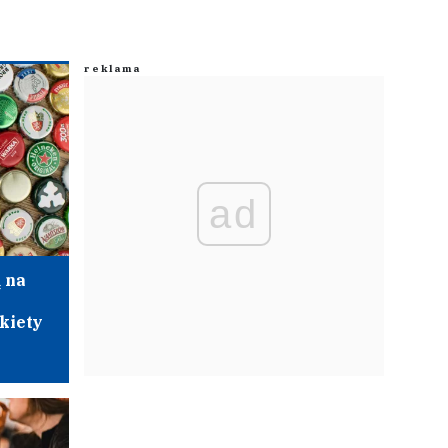
ad
 na
kiety