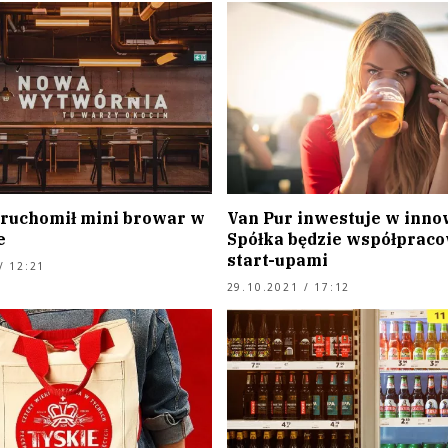
ruchomił mini browar w
Van Pur inwestuje w inno
e
Spółka będzie współpraco
start-upami
/ 12:21
29.10.2021 / 17:12