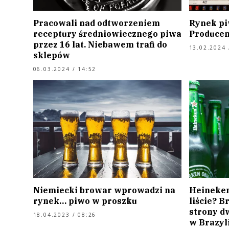
Pracowali nad odtworzeniem
Rynek pi
receptury średniowiecznego piwa
Producen
przez 16 lat. Niebawem trafi do
13.02.2024 
sklepów
06.03.2024 / 14:52
Niemiecki browar wprowadzi na
Heineken
rynek… piwo w proszku
liście? B
strony d
18.04.2023 / 08:26
w Brazyli