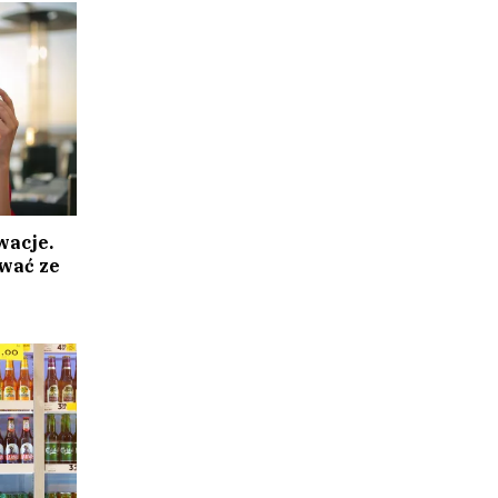
wacje.
wać ze