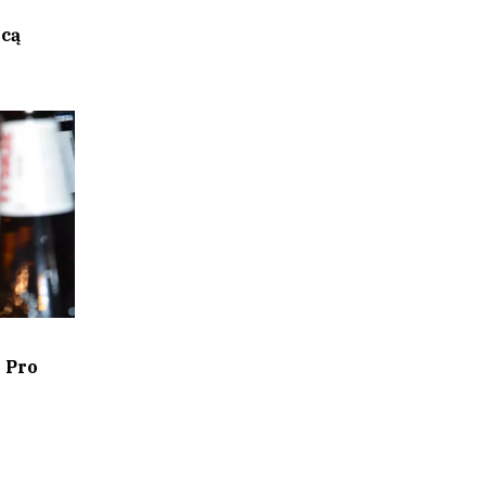
acą
 Pro