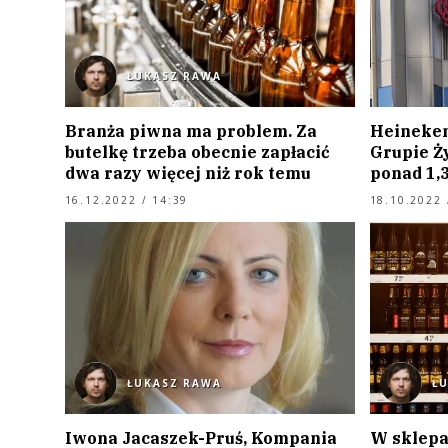
ŁUKASZ RAWA
Branża piwna ma problem. Za
Heineken
butelkę trzeba obecnie zapłacić
Grupie Ż
dwa razy więcej niż rok temu
ponad 1,3
16.12.2022 / 14:39
18.10.2022 
ŁUKASZ RAWA
Ł
Iwona Jacaszek-Pruś, Kompania
W sklepa