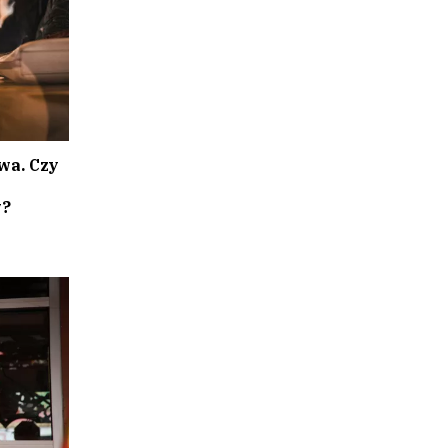
wa. Czy
w?