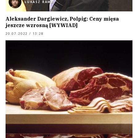
ŁUKASZ RAWA
Aleksander Dargiewicz, Polpig: Ceny mięsa
jeszcze wzrosną [WYWIAD]
20.07.2022 / 13:28