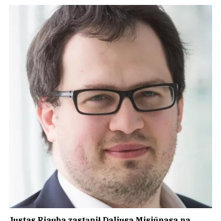
Justas Riauba zastąpił Daliusa Misiūnasa na