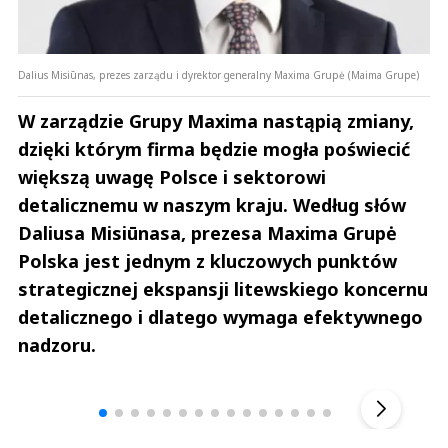
Dalius Misiūnas, prezes zarządu i dyrektor generalny Maxima Grupė (Maima Grupe)
W zarządzie Grupy Maxima nastąpią zmiany,
dzięki którym firma będzie mogła poświecić
większą uwagę Polsce i sektorowi
detalicznemu w naszym kraju. Według słów
Daliusa Misiūnasa, prezesa Maxima Grupė
Polska jest jednym z kluczowych punktów
strategicznej ekspansji litewskiego koncernu
detalicznego i dlatego wymaga efektywnego
nadzoru.
Andrzej i Marta Sterniccy
Marta i 
▶