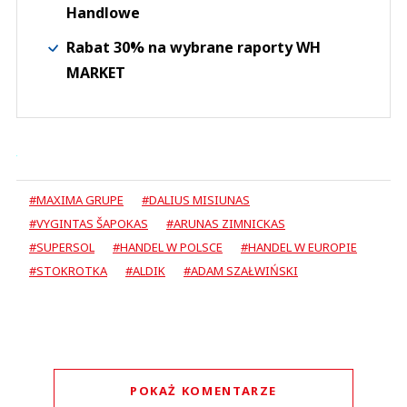
Handlowe
Rabat 30% na wybrane raporty WH
MARKET
#MAXIMA GRUPE
#DALIUS MISIUNAS
#VYGINTAS ŠAPOKAS
#ARUNAS ZIMNICKAS
#SUPERSOL
#HANDEL W POLSCE
#HANDEL W EUROPIE
#STOKROTKA
#ALDIK
#ADAM SZAŁWIŃSKI
POKAŻ KOMENTARZE