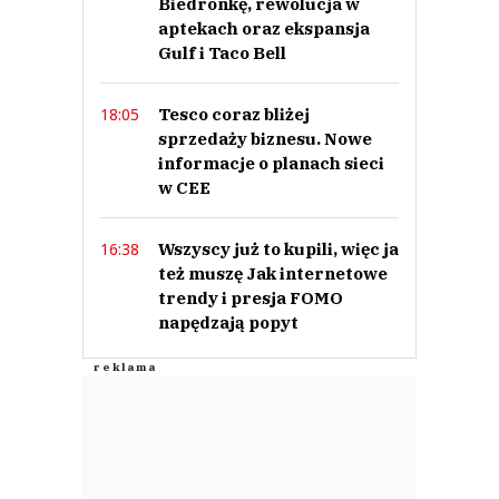
Biedronkę, rewolucja w
aptekach oraz ekspansja
Gulf i Taco Bell
Anuluj
Prześlij komentarz
Tesco coraz bliżej
18:05
sprzedaży biznesu. Nowe
informacje o planach sieci
w CEE
Wszyscy już to kupili, więc ja
16:38
też muszę Jak internetowe
trendy i presja FOMO
napędzają popyt