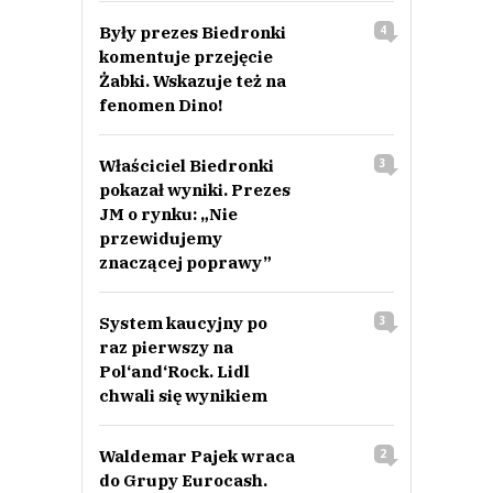
Były prezes Biedronki
4
komentuje przejęcie
Żabki. Wskazuje też na
fenomen Dino!
Właściciel Biedronki
3
pokazał wyniki. Prezes
JM o rynku: „Nie
przewidujemy
znaczącej poprawy”
System kaucyjny po
3
raz pierwszy na
Pol‘and‘Rock. Lidl
chwali się wynikiem
Waldemar Pajek wraca
2
do Grupy Eurocash.