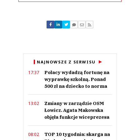
Komentarze (
1
)
nn
18.09.2018 / 10:00
NAJNOWSZE Z SERWISU
This comment was minimized by the moderator on the site
Polacy wydadzą fortunę na
17:37
tak się tylko zastanawiam, jacy to rodowici Litwini kierują ekspansją na
Polskę i którzy to mają tyle kasy, żeby dokonywać takich przejęć? chyba w
wyprawkę szkolną. Ponad
historii to już było,
500 zł na dziecko to norma
nn
Odpowiedz
Zmiany w zarządzie OSM
13:02
1
Łowicz. Agata Makowska
1
objęła funkcje wiceprezesa
Nie znaleziono komentarzy
Zostaw swoje komentarze
TOP 10 tygodnia: skarga na
08:02
Imię (Wymagane)