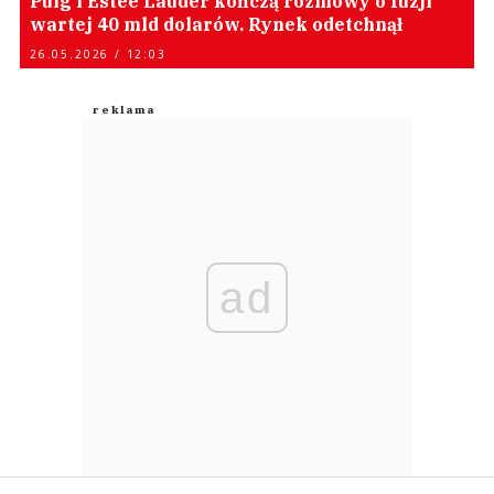
Puig i Estée Lauder kończą rozmowy o fuzji
wartej 40 mld dolarów. Rynek odetchnął
26.05.2026 / 12:03
ad