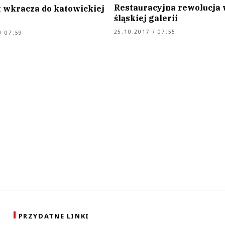
Restauracyjna rewolucja
t wkracza do katowickiej
śląskiej galerii
25.10.2017 / 07:55
/ 07:59
PRZYDATNE LINKI