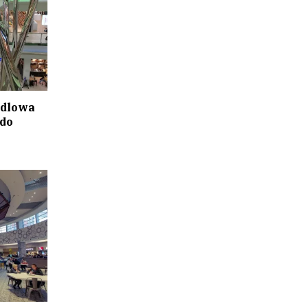
ndlowa
 do