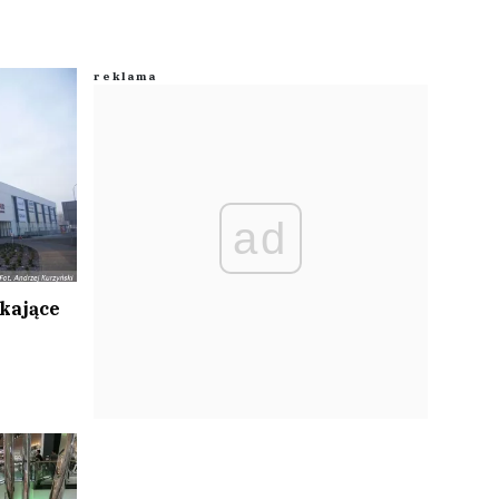
ad
kające