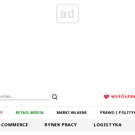
ad
WSPÓŁPR
ZY
RETAIL MEDIA
MARKI WŁASNE
PRAWO I POLITY
-COMMERCE
RYNEK PRACY
LOGISTYKA