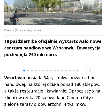
Wroclavia (fot. materiały prasowe)
18 października oficjalnie wystartowało nowe
centrum handlowe we Wrocławiu. Inwestycja
pochłonęła 240 mln euro.
Andrzej i Marta Sterniccy
Marta i 
▶
Wroclavia
posiada 64 tys. mkw. powierzchni
handlowej, na której działa ponad 180 sklepów,
a także restauracje i kawiarnie. Oprócz tego na
klientów czeka 20-salowe kino Cinema City i
zielone tarasy o powierzchni 4 tys. mkw.