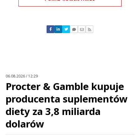
Komentarze (
0
)
Nie znaleziono komentarzy
Zostaw swoje komentarze
Imię (Wymagane)
Anuluj
Prześlij komentarz
06.08.2026 / 12:29
Procter & Gamble kupuje
producenta suplementów
diety za 3,8 miliarda
dolarów