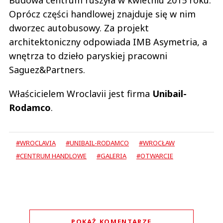
Budowa centrum ruszyła w kwietniu 2015 roku.
Oprócz części handlowej znajduje się w nim
dworzec autobusowy. Za projekt
architektoniczny odpowiada IMB Asymetria, a
wnętrza to dzieło paryskiej pracowni
Saguez&Partners.
Właścicielem Wroclavii jest firma
Unibail-
Rodamco
.
#WROCLAVIA
#UNIBAIL-RODAMCO
#WROCŁAW
#CENTRUM HANDLOWE
#GALERIA
#OTWARCIE
POKAŻ KOMENTARZE