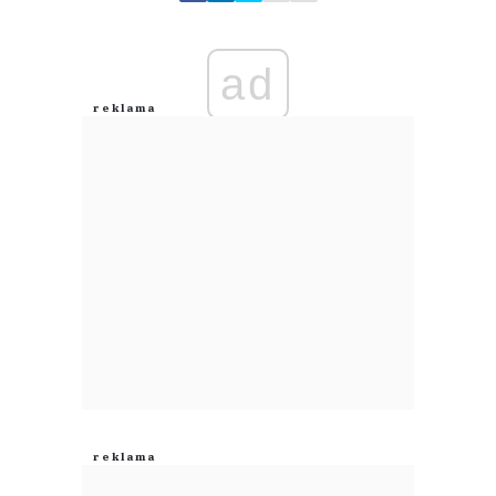
Zostaw swoje komentarze
Imię (Wymagane)
ad
Anuluj
Prześlij komentarz