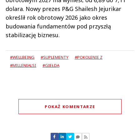
obrotowym 2027 ma wynieść od 6,89 do 7,11
dolara. Nowy prezes P&G Shailesh Jejurikar
określił rok obrotowy 2026 jako okres
budowania fundamentów pod przyszłą
stabilizację biznesu.
#WELLBEING
#SUPLEMENTY
#POKOLENIE Z
#MILLENIALSI
#GIEŁDA
POKAŻ KOMENTARZE
Komentarze (
0
)
Nie znaleziono komentarzy