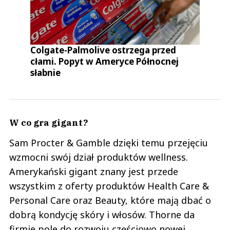
Colgate-Palmolive ostrzega przed
cłami. Popyt w Ameryce Północnej
słabnie
W co gra gigant?
Sam Procter & Gamble dzięki temu przejęciu
wzmocni swój dział produktów wellness.
Amerykański gigant znany jest przede
wszystkim z oferty produktów Health Care &
Personal Care oraz Beauty, które mają dbać o
dobrą kondycję skóry i włosów. Thorne da
firmie pole do rozwoju częściowo nowej