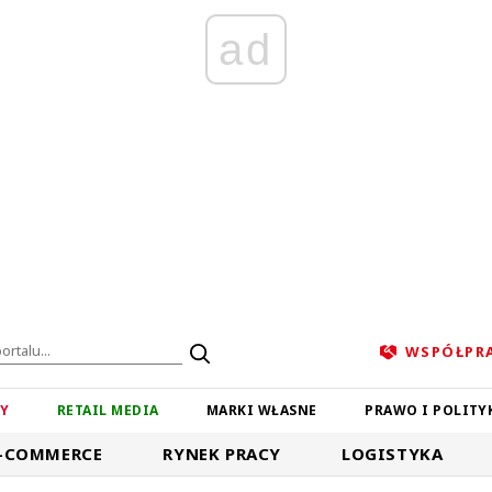
ad
WSPÓŁPR
ZY
RETAIL MEDIA
MARKI WŁASNE
PRAWO I POLITY
-COMMERCE
RYNEK PRACY
LOGISTYKA