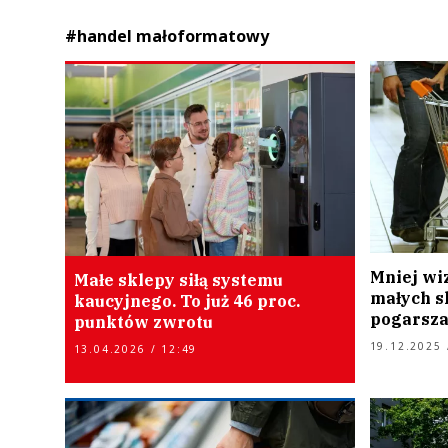
#handel małoformatowy
Mniej wiz
Małe sklepy siłą systemu
małych s
kaucyjnego. To już 46 proc.
pogarszaj
punktów zwrotu
19.12.2025 
13.04.2026 / 12:49