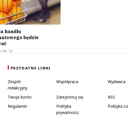
ja handlu
atowego będzie
wać
/ 08:13
PRZYDATNE LINKI
Zespół
Współpraca
Wydawca
redakcyjny
Twoje konto
Zarejestruj się
RSS
Regulamin
Polityka
Polityka c
prywatności