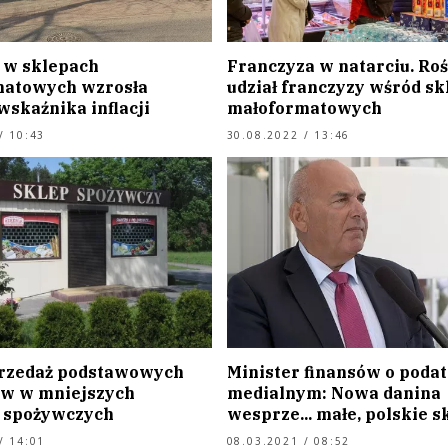
 w sklepach
Franczyza w natarciu. Roś
matowych wzrosła
udział franczyzy wśród s
wskaźnika inflacji
małoformatowych
/ 10:43
30.08.2022 / 13:46
rzedaż podstawowych
Minister finansów o poda
w w mniejszych
medialnym: Nowa danina
 spożywczych
wesprze... małe, polskie s
/ 14:01
08.03.2021 / 08:52