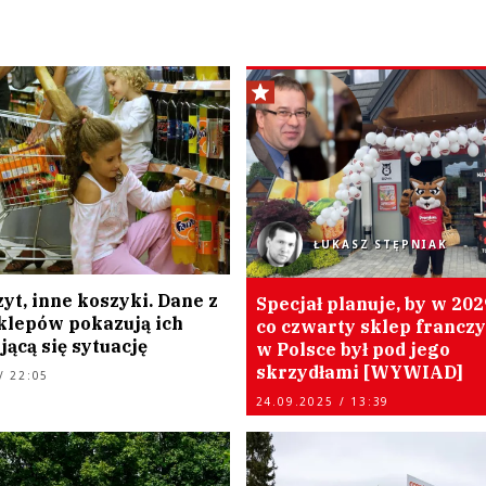
ŁUKASZ STĘPNIAK
yt, inne koszyki. Dane z
Specjał planuje, by w 20
klepów pokazują ich
co czwarty sklep francz
ącą się sytuację
w Polsce był pod jego
skrzydłami [WYWIAD]
/ 22:05
24.09.2025 / 13:39