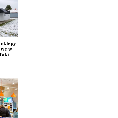
a sklepy
owe w
Taki