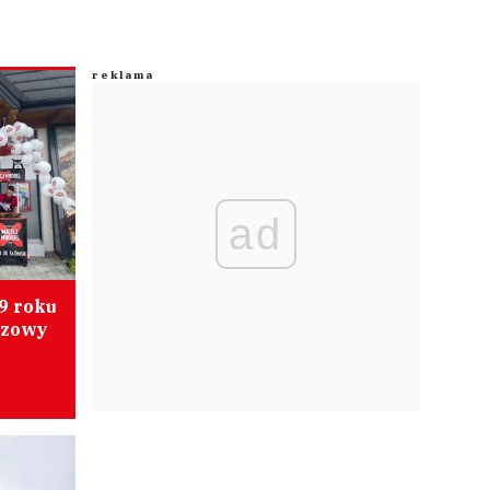
ad
29 roku
yzowy