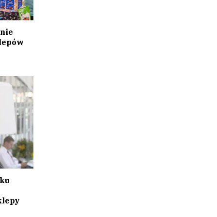
nie
klepów
tku
klepy