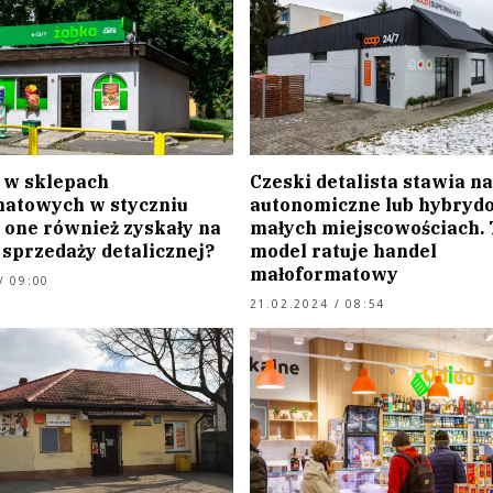
 w sklepach
Czeski detalista stawia n
atowych w styczniu
autonomiczne lub hybryd
 one również zyskały na
małych miejscowościach. 
 sprzedaży detalicznej?
model ratuje handel
małoformatowy
/ 09:00
21.02.2024 / 08:54