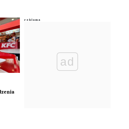
ad
dzenia