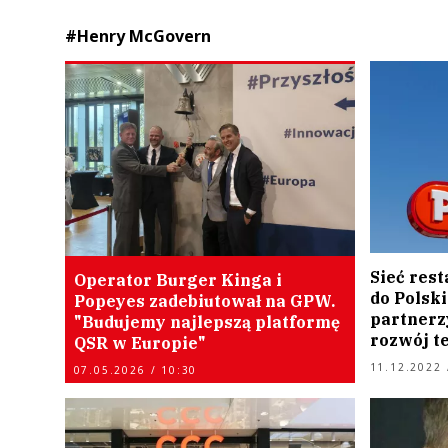
#Henry McGovern
Sieć rest
Operator Burger Kinga i
do Polski
Popeyes zadebiutował na GPW.
partnerz
"Budujemy najlepszą platformę
rozwój t
QSR w Europie"
11.12.2022 
07.05.2026 / 10:30