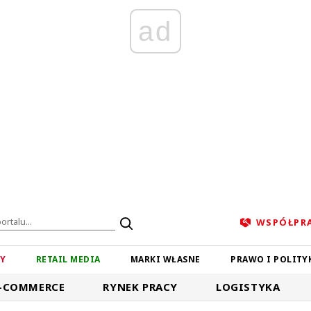
ad
WSPÓŁPR
ZY
RETAIL MEDIA
MARKI WŁASNE
PRAWO I POLITY
-COMMERCE
RYNEK PRACY
LOGISTYKA