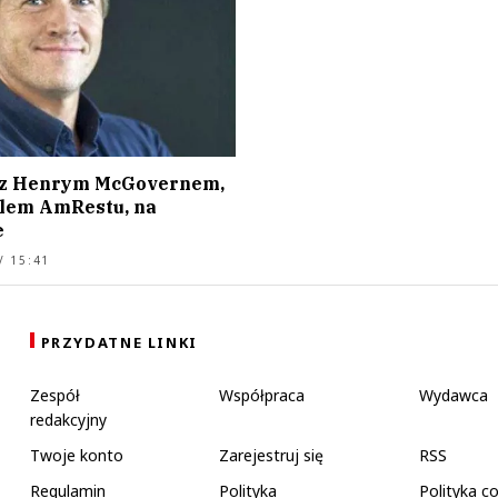
 z Henrym McGovernem,
elem AmRestu, na
e
/ 15:41
PRZYDATNE LINKI
Zespół
Współpraca
Wydawca
redakcyjny
Twoje konto
Zarejestruj się
RSS
Regulamin
Polityka
Polityka c