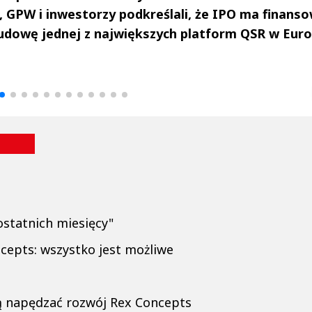
i, GPW i inwestorzy podkreślali, że IPO ma finans
budowę jednej z największych platform QSR w Euro
drzej
Michał Stężalski
FineDiningWe
▶
▶
ostatnich miesięcy"
epts: wszystko jest możliwe
ą napędzać rozwój Rex Concepts