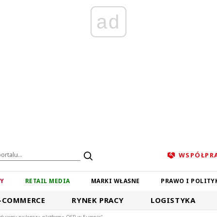
ad
WSPÓŁPR
ZY
RETAIL MEDIA
MARKI WŁASNE
PRAWO I POLITY
-COMMERCE
RYNEK PRACY
LOGISTYKA