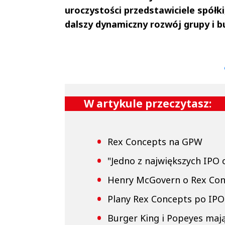
uroczystości przedstawiciele spółk
dalszy dynamiczny rozwój grupy i 
Andrzej i Marta
Marta i An
Sterniccy
Sterniccy
▶
▶
W artykule przeczytasz:
Rex Concepts na GPW
"Jedno z największych IPO 
Henry McGovern o Rex Conc
Plany Rex Concepts po IPO
Burger King i Popeyes maj