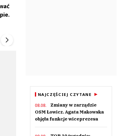
ować
pie.
ek
Szefem być Sezon 2
Marcin Przybysz
▶
▶
NAJCZĘŚCIEJ CZYTANE
Zmiany w zarządzie
08.08.
OSM Łowicz. Agata Makowska
objęła funkcje wiceprezesa
TOP 10 tygodnia: