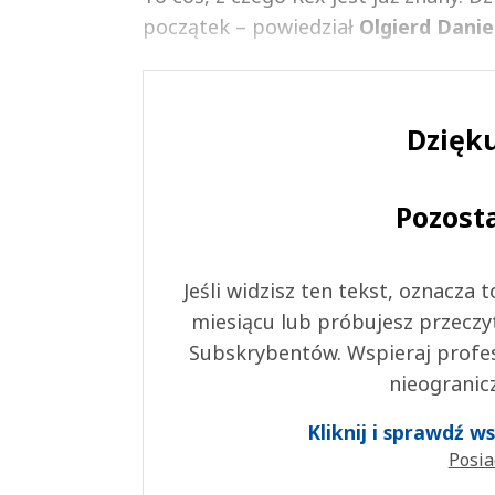
początek – powiedział
Olgierd
Danie
Dzięku
Pozost
Jeśli widzisz ten tekst, oznacza
miesiącu lub próbujesz przeczy
Subskrybentów. Wspieraj profes
nieogranic
Kliknij i sprawdź 
Posia