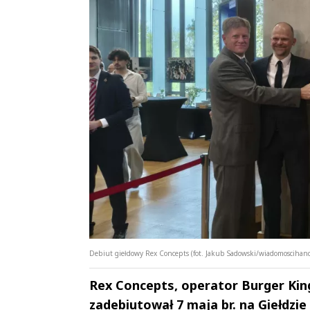
Debiut giełdowy Rex Concepts (fot. Jakub Sadowski/wiadomoscihan
Rex Concepts, operator Burger King
zadebiutował 7 maja br. na Giełdz