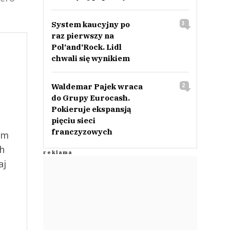
System kaucyjny po
3
raz pierwszy na
Pol‘and‘Rock. Lidl
chwali się wynikiem
Waldemar Pajek wraca
2
do Grupy Eurocash.
Pokieruje ekspansją
pięciu sieci
franczyzowych
ym
ch
aj