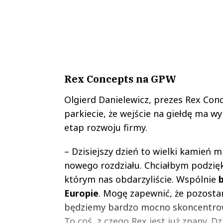
Rex Concepts na GPW
Olgierd Danielewicz, prezes Rex Co
parkiecie, że wejście na giełdę ma 
etap rozwoju firmy.
– Dzisiejszy dzień to wielki kamień m
nowego rozdziału. Chciałbym podzię
którym nas obdarzyliście. Wspólnie
Europie
. Mogę zapewnić, że pozosta
będziemy bardzo mocno skoncentrow
To coś, z czego Rex jest już znany. Dz