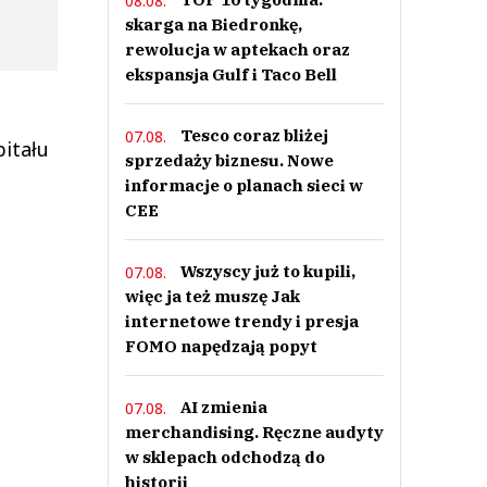
08.08.
skarga na Biedronkę,
rewolucja w aptekach oraz
ekspansja Gulf i Taco Bell
Tesco coraz bliżej
07.08.
pitału
sprzedaży biznesu. Nowe
informacje o planach sieci w
CEE
Wszyscy już to kupili,
07.08.
więc ja też muszę Jak
internetowe trendy i presja
FOMO napędzają popyt
AI zmienia
07.08.
merchandising. Ręczne audyty
w sklepach odchodzą do
historii