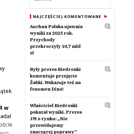
NAJCZĘŚCIEJ KOMENTOWANE
Auchan Polska ujawnia
5
wyniki za 2025 rok.
Przychody
przekroczyły 10,7 mld
zł
wy
Były prezes Biedronki
4
komentuje przejęcie
Żabki. Wskazuje też na
fenomen Dino!
zątek
Właściciel Biedronki
3
R w
pokazał wyniki. Prezes
nadal
JM o rynku: „Nie
ście.
przewidujemy
znaczącej poprawy”
iero