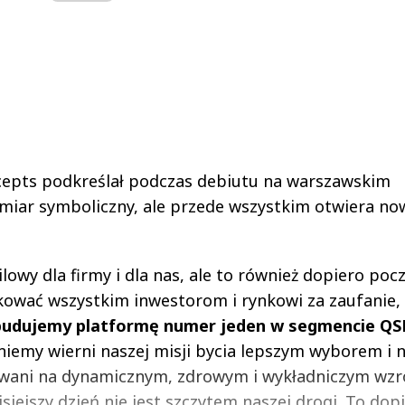
ncepts podkreślał podczas debiutu na warszawskim
wymiar symboliczny, ale przede wszystkim otwiera no
ilowy dla firmy i dla nas, ale to również dopiero poc
kować wszystkim inwestorom i rynkowi za zaufanie,
budujemy platformę numer jeden w segmencie QS
niemy wierni naszej misji bycia lepszym wyborem i 
ani na dynamicznym, zdrowym i wykładniczym wzro
isiejszy dzień nie jest szczytem naszej drogi. To dop