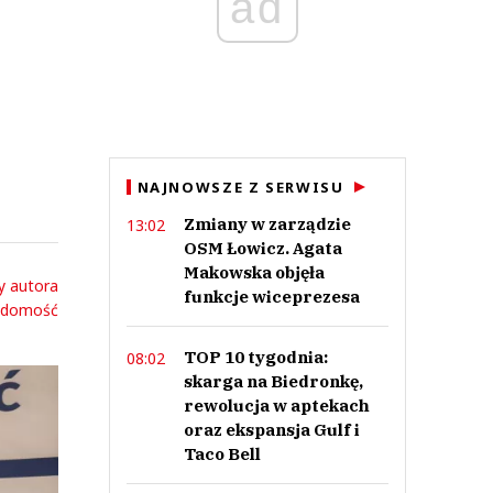
ad
NAJNOWSZE Z SERWISU
Zmiany w zarządzie
13:02
OSM Łowicz. Agata
Makowska objęła
y autora
funkcje wiceprezesa
adomość
TOP 10 tygodnia:
08:02
skarga na Biedronkę,
rewolucja w aptekach
oraz ekspansja Gulf i
Taco Bell