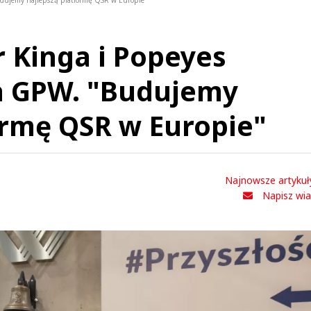
udujemy najlepszą platformę QSR w Europie"
 Kinga i Popeyes
a GPW. "Budujemy
ormę QSR w Europie"
Najnowsze artykuł
Napisz wi