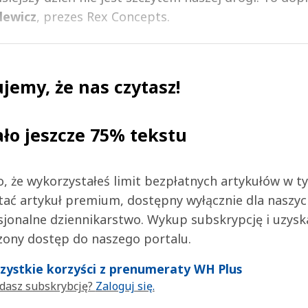
lewicz
, prezes Rex Concepts.
jemy, że nas czytasz!
ało jeszcze 75% tekstu
 to, że wykorzystałeś limit bezpłatnych artykułów w t
tać artykuł premium, dostępny wyłącznie dla naszy
jonalne dziennikarstwo. Wykup subskrypcję i uzysk
zony dostęp do naszego portalu.
wszystkie korzyści z prenumeraty WH Plus
dasz subskrybcję?
Zaloguj się.