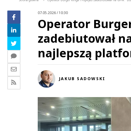
Strona główna
Operator Burger Kinga i Popeyes zadebiutował na GPW. "B
>
07.05.2026 / 10:30
Operator Burger
zadebiutował n
najlepszą platf
JAKUB SADOWSKI