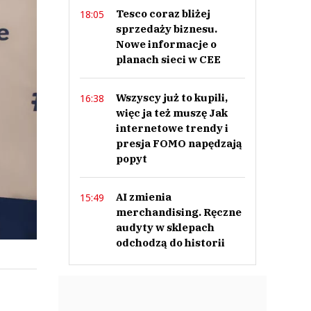
Tesco coraz bliżej
18:05
sprzedaży biznesu.
Nowe informacje o
planach sieci w CEE
Wszyscy już to kupili,
16:38
więc ja też muszę Jak
internetowe trendy i
presja FOMO napędzają
popyt
AI zmienia
15:49
merchandising. Ręczne
audyty w sklepach
odchodzą do historii