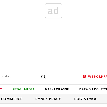
ad
WSPÓŁPR
ZY
RETAIL MEDIA
MARKI WŁASNE
PRAWO I POLITY
-COMMERCE
RYNEK PRACY
LOGISTYKA