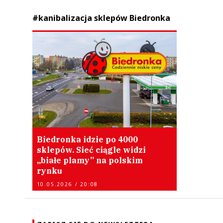
#kanibalizacja sklepów Biedronka
Biedronka idzie po 4000
sklepów. Sieć ciągle widzi
„białe plamy” na polskim
rynku
10.05.2026 / 20:08