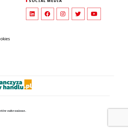
SOCIAL MEDIA
ookies
kstów zabronione.