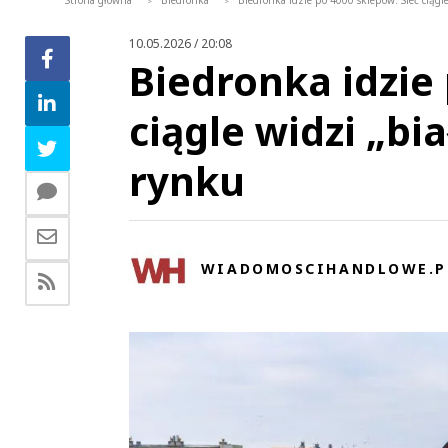
Strona główna
Biedronka
Biedronka idzie po 4000 sklepów. Sieć ciągl
>
>
10.05.2026 / 20:08
Biedronka idzie 
ciągle widzi „bi
rynku
WIADOMOSCIHANDLOWE.P