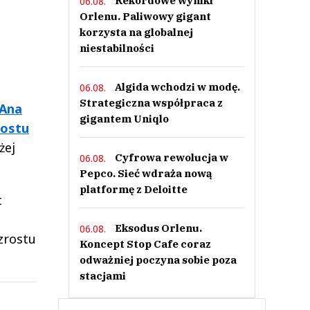
Rekordowe wyniki
06.08.
Orlenu. Paliwowy gigant
korzysta na globalnej
niestabilności
Algida wchodzi w modę.
06.08.
Strategiczna współpraca z
 Ana
gigantem Uniqlo
rostu
żej
Cyfrowa rewolucja w
06.08.
Pepco. Sieć wdraża nową
platformę z Deloitte
t
Eksodus Orlenu.
06.08.
zrostu
Koncept Stop Cafe coraz
odważniej poczyna sobie poza
stacjami