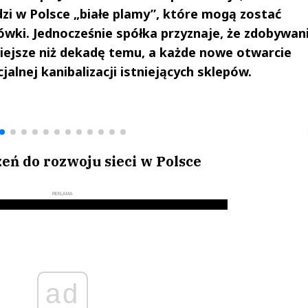
idzi w Polsce „białe plamy”, które mogą zostać
ki. Jednocześnie spółka przyznaje, że zdobywan
niejsze niż dekadę temu, a każde nowe otwarcie
alnej kanibalizacji istniejących sklepów.
drzej
Michał Stężalski
FineDiningWe
▶
▶
eń do rozwoju sieci w Polsce
REKLAMA
ad