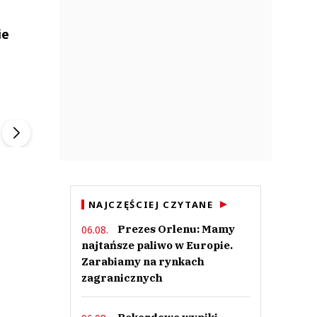
ie
ek
Szefem być Sezon 2
Marcin Przybysz
▶
▶
NAJCZĘŚCIEJ CZYTANE
Prezes Orlenu: Mamy
06.08.
najtańsze paliwo w Europie.
Zarabiamy na rynkach
zagranicznych