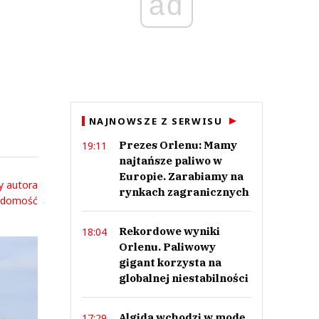
ad
NAJNOWSZE Z SERWISU
Prezes Orlenu: Mamy
19:11
najtańsze paliwo w
Europie. Zarabiamy na
y autora
rynkach zagranicznych
adomość
Rekordowe wyniki
18:04
Orlenu. Paliwowy
gigant korzysta na
globalnej niestabilności
Algida wchodzi w modę.
17:29