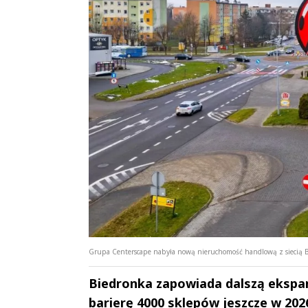
Grupa Centerscape nabyła nową nieruchomość handlową z siecią 
Biedronka zapowiada dalszą ekspan
barierę 4000 sklepów jeszcze w 202