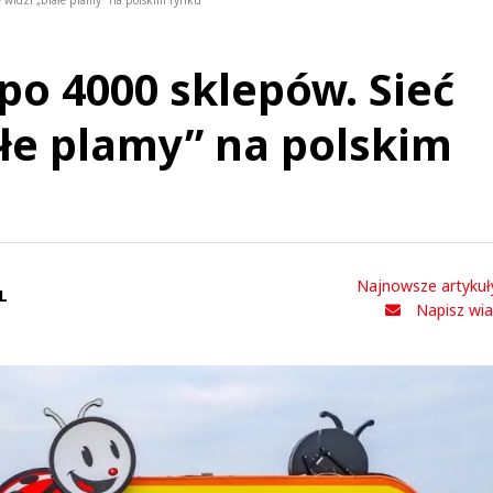
e widzi „białe plamy” na polskim rynku
po 4000 sklepów. Sieć
ałe plamy” na polskim
Najnowsze artykuł
L
Napisz wi