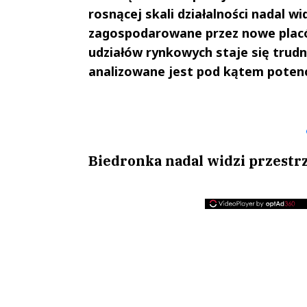
rosnącej skali działalności nadal w
zagospodarowane przez nowe placów
udziałów rynkowych staje się trud
analizowane jest pod kątem potencj
Andrzej i Marta
Marta i An
Sterniccy
Sterniccy
▶
▶
Biedronka nadal widzi przestrz