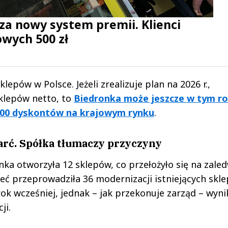
a nowy system premii. Klienci
wych 500 zł
klepów w Polsce. Jeżeli zrealizuje plan na 2026 r.,
klepów netto, to
Biedronka może jeszcze w tym r
4000 dyskontów na krajowym rynku
.
rć. Spółka tłumaczy przyczyny
ka otworzyła 12 sklepów, co przełożyło się na zaled
eć przeprowadziła 36 modernizacji istniejących skl
rok wcześniej, jednak – jak przekonuje zarząd – wyni
ji.