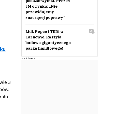
pokazał wyniki. Prezes
JM o rynku: „Nie
przewidujemy
znaczącej poprawy”
Lidl, Pepco i TEDi w
2
Tarnowie. Ruszyła
budowa gigantycznego
parku handlowego!
oku
wie 3
epów.
kało