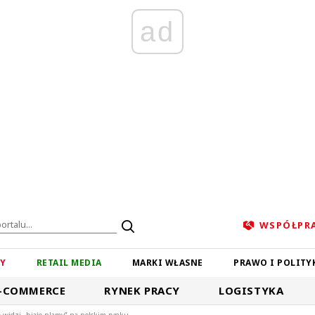
ad
WSPÓŁPR
ZY
RETAIL MEDIA
MARKI WŁASNE
PRAWO I POLITY
-COMMERCE
RYNEK PRACY
LOGISTYKA