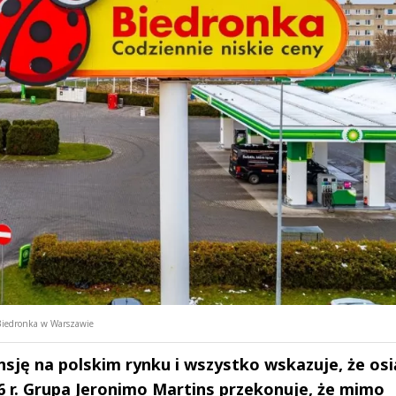
Biedronka w Warszawie
sję na polskim rynku i wszystko wskazuje, że osi
6 r. Grupa Jeronimo Martins przekonuje, że mimo