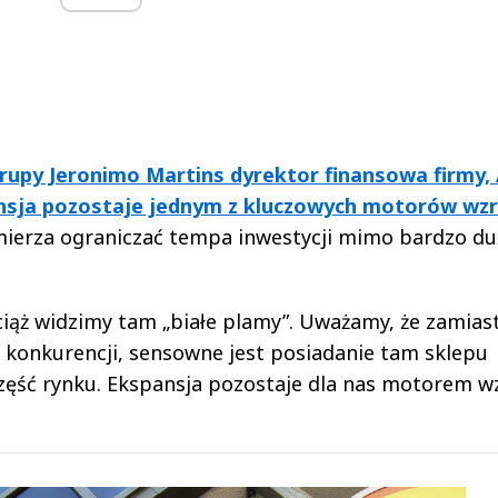
rupy Jeronimo Martins dyrektor finansowa firmy,
nsja pozostaje jednym z kluczowych motorów wz
amierza ograniczać tempa inwestycji mimo bardzo du
ciąż widzimy tam „białe plamy”. Uważamy, że zamias
e konkurencji, sensowne jest posiadanie tam sklepu
zęść rynku. Ekspansja pozostaje dla nas motorem w