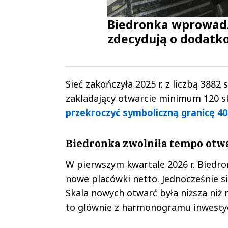
Biedronka wprowadz
zdecydują o dodatko
Sieć zakończyła 2025 r. z liczbą 3882 s
zakładający otwarcie minimum 120 s
przekroczyć symboliczną granicę 
Biedronka zwolniła tempo otwa
W pierwszym kwartale 2026 r. Biedron
nowe placówki netto. Jednocześnie si
Skala nowych otwarć była niższa niż 
to głównie z harmonogramu inwestyc