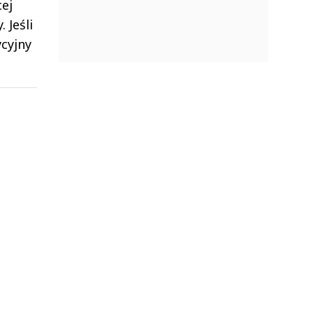
ej
 Jeśli
cyjny