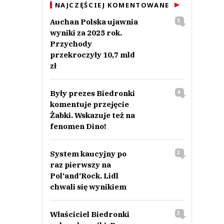
NAJCZĘŚCIEJ KOMENTOWANE
Auchan Polska ujawnia
5
wyniki za 2025 rok.
Przychody
przekroczyły 10,7 mld
zł
Były prezes Biedronki
4
komentuje przejęcie
Żabki. Wskazuje też na
fenomen Dino!
System kaucyjny po
3
raz pierwszy na
Pol‘and‘Rock. Lidl
chwali się wynikiem
Właściciel Biedronki
3