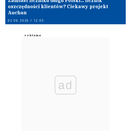
Zamiast liczniku długu Polski... licznik
oszczędności klientów? Ciekawy projekt
Auchan
02.06.2026 / 12:05
ad