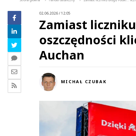
Strona główna
Handel detaliczny
Zamiast liczniku długu Polski... li
>
>
02.06.2026 / 12:05
Zamiast liczniku 
oszczędności kl
Auchan
MICHAŁ CZUBAK