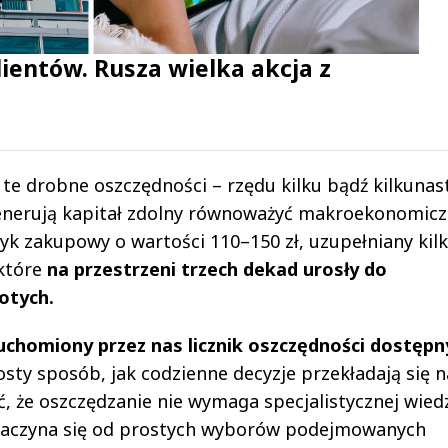
ientów. Rusza wielka akcja z
 te drobne oszczędności – rzędu kilku bądź kilkunas
enerują kapitał zdolny równoważyć makroekonomic
zyk zakupowy o wartości 110–150 zł, uzupełniany kilk
 które
na przestrzeni trzech dekad urosły do
otych.
uchomiony przez nas licznik oszczędności dostępn
sty sposób, jak codzienne decyzje przekładają się n
, że oszczędzanie nie wymaga specjalistycznej wiedz
 zaczyna się od prostych wyborów podejmowanych