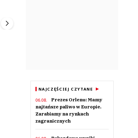
ek
Szefem być Sezon 2
Marcin Przybysz
▶
▶
NAJCZĘŚCIEJ CZYTANE
Prezes Orlenu: Mamy
06.08.
najtańsze paliwo w Europie.
Zarabiamy na rynkach
zagranicznych