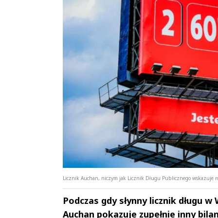
Licznik Auchan, niczym jak Licznik Długu Publicznego wskazuje ros
Podczas gdy słynny licznik długu w 
Auchan pokazuje zupełnie inny bilan