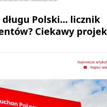
cznik oszczędności klientów? Ciekawy projekt Auchan
długu Polski... licznik
ientów? Ciekawy projek
Najnowsze artykuł
Napisz wi