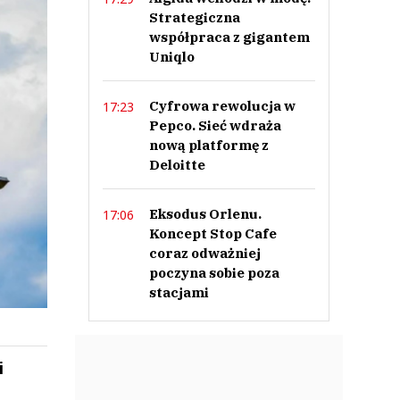
Strategiczna
współpraca z gigantem
Uniqlo
Cyfrowa rewolucja w
17:23
Pepco. Sieć wdraża
nową platformę z
Deloitte
Eksodus Orlenu.
17:06
Koncept Stop Cafe
coraz odważniej
poczyna sobie poza
stacjami
i