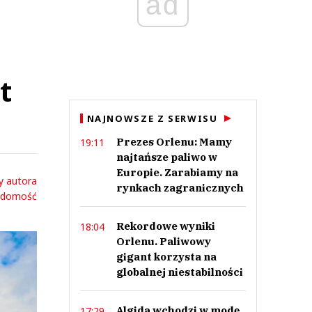
ad
t
NAJNOWSZE Z SERWISU
Prezes Orlenu: Mamy
19:11
najtańsze paliwo w
Europie. Zarabiamy na
y autora
rynkach zagranicznych
adomość
Rekordowe wyniki
18:04
Orlenu. Paliwowy
gigant korzysta na
globalnej niestabilności
Algida wchodzi w modę.
17:29