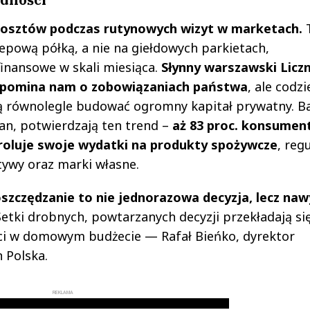
 kosztów podczas rutynowych wizyt w marketach.
epową półką, a nie na giełdowych parkietach,
inansowe w skali miesiąca.
Słynny warszawski Liczn
zypomina nam o zobowiązaniach państwa
, ale codz
ią równolegle budować ogromny kapitał prywatny. B
an, potwierdzają ten trend –
aż 83 proc. konsume
troluje swoje wydatki na produkty spożywcze
, reg
tywy oraz marki własne.
szczędzanie to nie jednorazowa decyzja, lecz na
etki drobnych, powtarzanych decyzji przekładają si
ści w domowym budżecie — Rafał Bieńko, dyrektor
 Polska.
REKLAMA