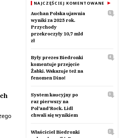
NAJCZĘŚCIEJ KOMENTOWANE
Auchan Polska ujawnia
5
wyniki za 2025 rok.
Przychody
przekroczyły 10,7 mld
zł
Były prezes Biedronki
4
komentuje przejęcie
Żabki. Wskazuje też na
fenomen Dino!
ych
System kaucyjny po
3
raz pierwszy na
Pol‘and‘Rock. Lidl
chwali się wynikiem
szego
Właściciel Biedronki
3