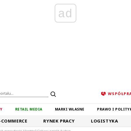
ad
WSPÓŁPR
ZY
RETAIL MEDIA
MARKI WŁASNE
PRAWO I POLITY
-COMMERCE
RYNEK PRACY
LOGISTYKA