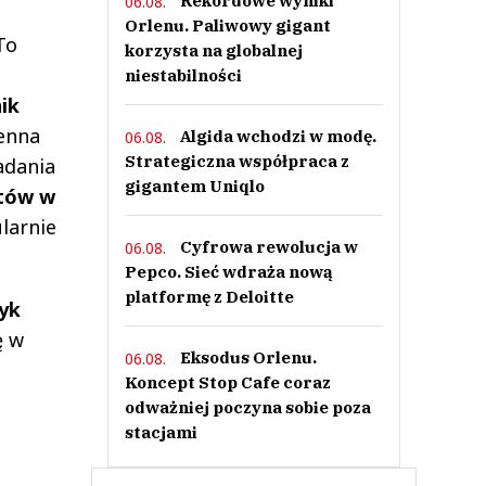
Rekordowe wyniki
06.08.
Orlenu. Paliwowy gigant
To
korzysta na globalnej
niestabilności
ik
ienna
Algida wchodzi w modę.
06.08.
Strategiczna współpraca z
adania
gigantem Uniqlo
ntów w
ularnie
Cyfrowa rewolucja w
06.08.
Pepco. Sieć wdraża nową
platformę z Deloitte
wyk
ę w
Eksodus Orlenu.
06.08.
Koncept Stop Cafe coraz
odważniej poczyna sobie poza
stacjami