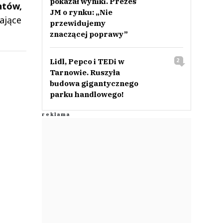
pokazał wyniki. Prezes
ntów,
JM o rynku: „Nie
ające
przewidujemy
znaczącej poprawy”
Lidl, Pepco i TEDi w
2
Tarnowie. Ruszyła
budowa gigantycznego
parku handlowego!