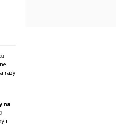
tu
zne
a razy
y na
a
y i