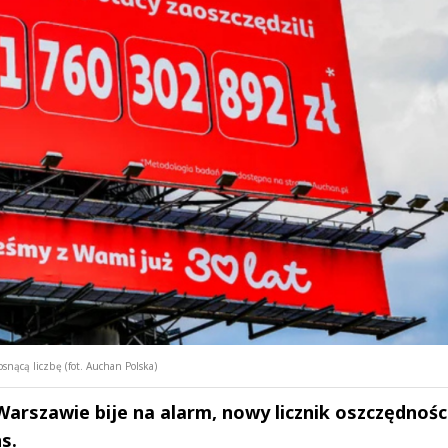
nącą liczbę (fot. Auchan Polska)
Warszawie bije na alarm, nowy licznik oszczędnośc
s.