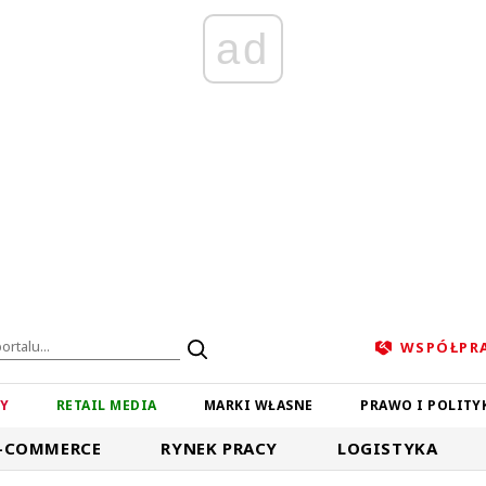
ad
WSPÓŁPR
ZY
RETAIL MEDIA
MARKI WŁASNE
PRAWO I POLITY
-COMMERCE
RYNEK PRACY
LOGISTYKA