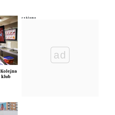
ad
 Kolejna
 klub