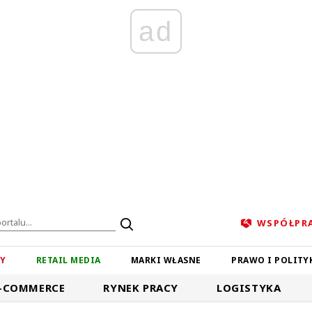
ad
WSPÓŁPR
ZY
RETAIL MEDIA
MARKI WŁASNE
PRAWO I POLITY
-COMMERCE
RYNEK PRACY
LOGISTYKA