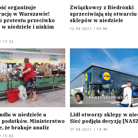
ość organizuje
Związkowcy z Biedronki
ację w Warszawie!
sprzeciwiają się otwarciu
 protestu przeciwko
sklepów w niedziele
 w niedziele i niskim
12.09.2021 / 09:06
/ 17:52
PAWEŁ JACHOWSKI
ndlu w niedziele a
Lidl otworzy sklepy w nie
 podatków. Ministerstwo
Sieć podjęła decyzję [NA
, że brakuje analiz
27.08.2021 / 14:49
/ 15:05