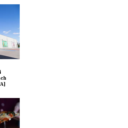
i
ach
A]