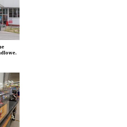
he
ndlowe.