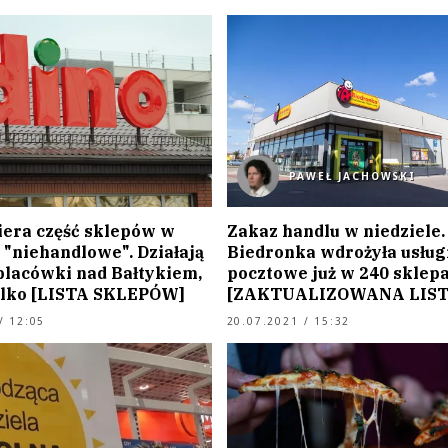
PAWEŁ JACHOWSKI
iera część sklepów w
Zakaz handlu w niedziele.
 "niehandlowe". Działają
Biedronka wdrożyła usług
placówki nad Bałtykiem,
pocztowe już w 240 sklep
tylko [LISTA SKLEPÓW]
[ZAKTUALIZOWANA LIST
/ 12:05
20.07.2021 / 15:32