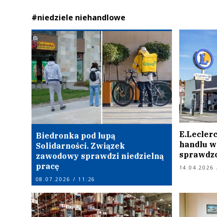
#niedziele niehandlowe
E.Leclerc
Biedronka pod lupą
handlu w
Solidarności. Związek
sprawdz
zawodowy sprawdzi niedzielną
pracę
14.04.2026 
08.07.2026 / 11:26