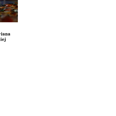
wiana
iej