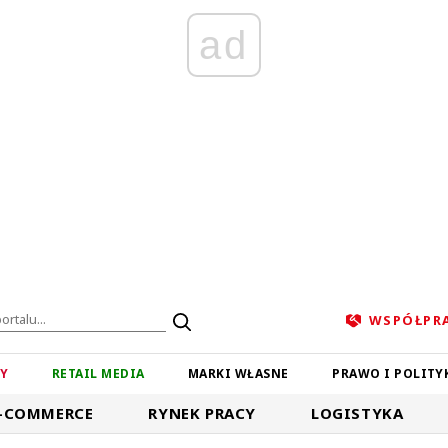
ad
WSPÓŁPR
ZY
RETAIL MEDIA
MARKI WŁASNE
PRAWO I POLITY
-COMMERCE
RYNEK PRACY
LOGISTYKA