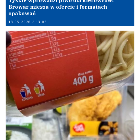
Tyskie wprowadzi piwo dla kierowców!
Browar miesza w ofercie i formatach
opakowań
13.05.2026 / 13:05