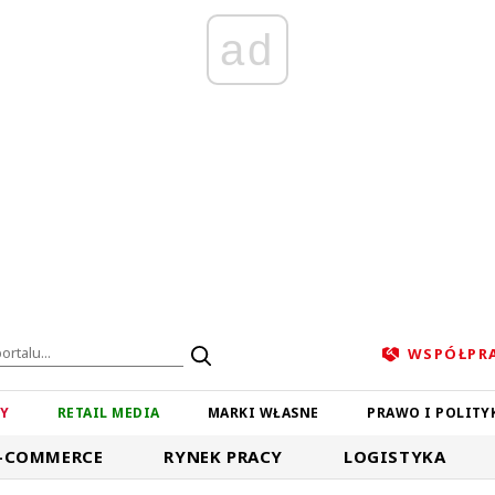
ad
WSPÓŁPR
ZY
RETAIL MEDIA
MARKI WŁASNE
PRAWO I POLITY
-COMMERCE
RYNEK PRACY
LOGISTYKA