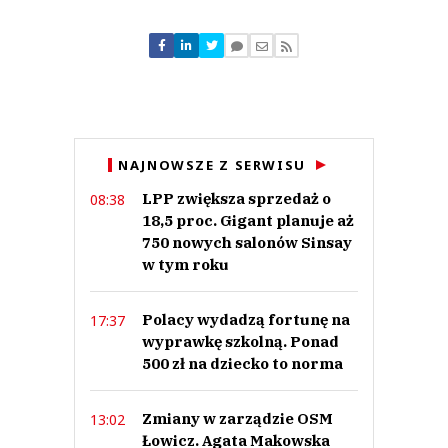
Komentarze (
0
)
Nie znaleziono komentarzy
Zostaw swoje komentarze
Imię (Wymagane)
Anuluj
NAJNOWSZE Z SERWISU
Prześlij komentarz
LPP zwiększa sprzedaż o
08:38
18,5 proc. Gigant planuje aż
750 nowych salonów Sinsay
w tym roku
Polacy wydadzą fortunę na
17:37
wyprawkę szkolną. Ponad
500 zł na dziecko to norma
Zmiany w zarządzie OSM
13:02
Łowicz. Agata Makowska