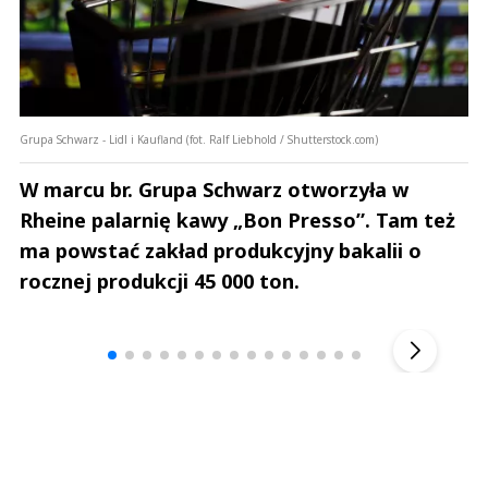
Grupa Schwarz - Lidl i Kaufland (fot. Ralf Liebhold / Shutterstock.com)
W marcu br. Grupa Schwarz otworzyła w
Rheine palarnię kawy „Bon Presso”. Tam też
ma powstać zakład produkcyjny bakalii o
rocznej produkcji 45 000 ton.
Andrzej i Marta Sterniccy
Marta i 
▶