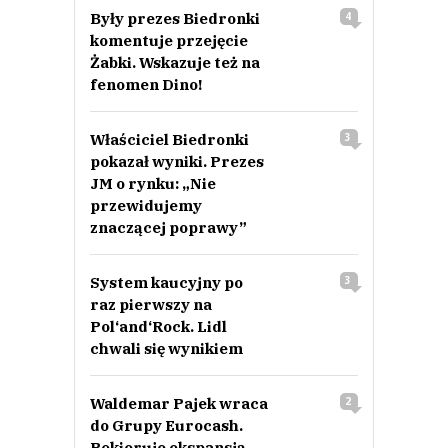
Były prezes Biedronki
4
komentuje przejęcie
Żabki. Wskazuje też na
fenomen Dino!
Właściciel Biedronki
3
pokazał wyniki. Prezes
JM o rynku: „Nie
przewidujemy
znaczącej poprawy”
System kaucyjny po
3
raz pierwszy na
Pol‘and‘Rock. Lidl
chwali się wynikiem
Waldemar Pajek wraca
2
do Grupy Eurocash.
Pokieruje ekspansją