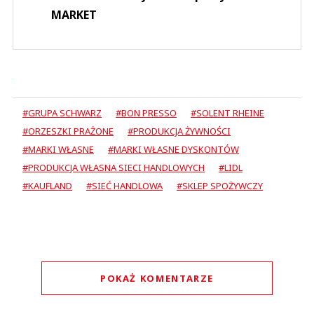
MARKET
#GRUPA SCHWARZ
#BON PRESSO
#SOLENT RHEINE
#ORZESZKI PRAŻONE
#PRODUKCJA ŻYWNOŚCI
#MARKI WŁASNE
#MARKI WŁASNE DYSKONTÓW
#PRODUKCJA WŁASNA SIECI HANDLOWYCH
#LIDL
#KAUFLAND
#SIEĆ HANDLOWA
#SKLEP SPOŻYWCZY
POKAŻ KOMENTARZE