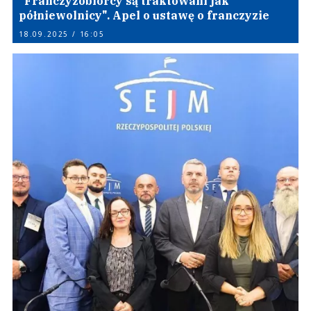
"Franczyzobiorcy są traktowani jak
półniewolnicy". Apel o ustawę o franczyzie
18.09.2025 / 16:05