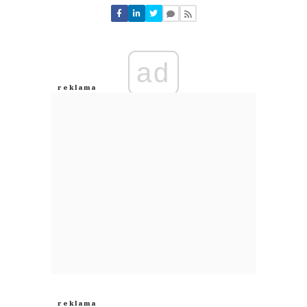
Nie znaleziono komentarzy
Zostaw swoje komentarze
Imię (Wymagane)
ad
Anuluj
Prześlij komentarz