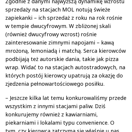
Zgodnie z danymi najwyższą dynamikę wzrostu
sprzedaży na stacjach MOL notują świeże
zapiekanki – ich sprzedaż z roku na rok rośnie
w tempie dwucyfrowym. W zbliżonej skali
(również dwucyfrowy wzrost) rośnie
zainteresowanie zimnymi napojami – kawą
mrożoną, lemoniadą i matchą. Serca kierowców
podbijają też autorskie dania, takie jak pizza
wrap. Widać to na stacjach autostradowych, na
których postój kierowcy upatrują za okazję do
zjedzenia pełnowartościowego posiłku.
– Jeszcze kilka lat temu konkurowaliśmy przede
wszystkim z innymi stacjami paliw. Dziś
konkurujemy również z kawiarniami,
piekarniami i lokalami typu convenience. O
tym, czy kierowca zatrzyma się właśnie u nas,