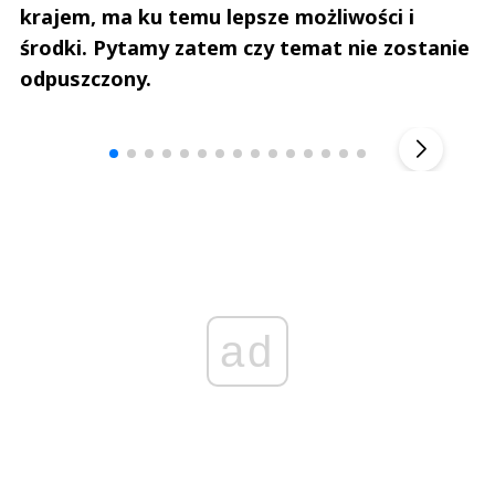
krajem, ma ku temu lepsze możliwości i
środki. Pytamy zatem czy temat nie zostanie
odpuszczony.
Andrzej i Marta Sterniccy
Marta i 
▶
ad