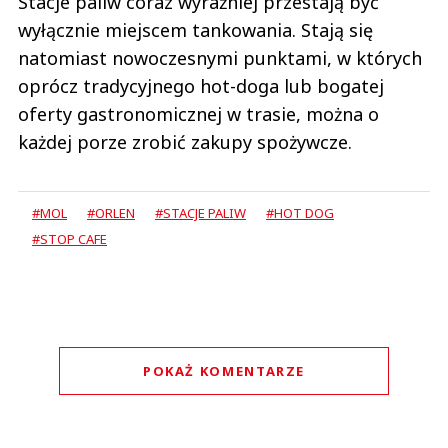
Stacje paliw coraz wyraźniej przestają być
wyłącznie miejscem tankowania. Stają się
natomiast nowoczesnymi punktami, w których
oprócz tradycyjnego hot-doga lub bogatej
oferty gastronomicznej w trasie, można o
każdej porze zrobić zakupy spożywcze.
#MOL
#ORLEN
#STACJE PALIW
#HOT DOG
#STOP CAFE
POKAŻ KOMENTARZE
Komentarze (
0
)