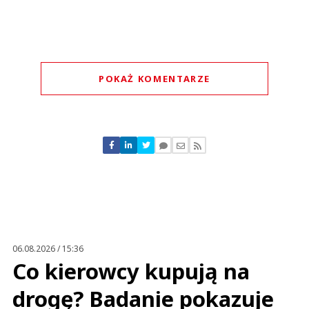
POKAŻ KOMENTARZE
Komentarze (
0
)
Nie znaleziono komentarzy
Zostaw swoje komentarze
Imię (Wymagane)
Anuluj
Prześlij komentarz
06.08.2026 / 15:36
Co kierowcy kupują na
drogę? Badanie pokazuje