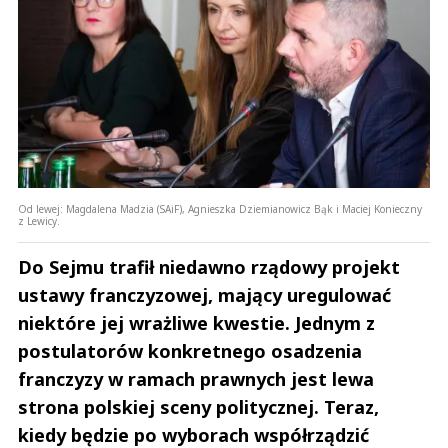
Od lewej: Magdalena Madzia (SAiF), Agnieszka Dziemianowicz Bąk i Maciej Konieczny
z Lewicy.
Do Sejmu trafił niedawno rządowy projekt
ustawy franczyzowej, mający uregulować
niektóre jej wrażliwe kwestie. Jednym z
postulatorów konkretnego osadzenia
franczyzy w ramach prawnych jest lewa
strona polskiej sceny politycznej. Teraz,
kiedy będzie po wyborach współrządzić