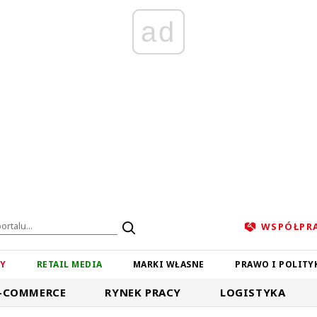
ad
WSPÓŁPR
ZY
RETAIL MEDIA
MARKI WŁASNE
PRAWO I POLITY
-COMMERCE
RYNEK PRACY
LOGISTYKA