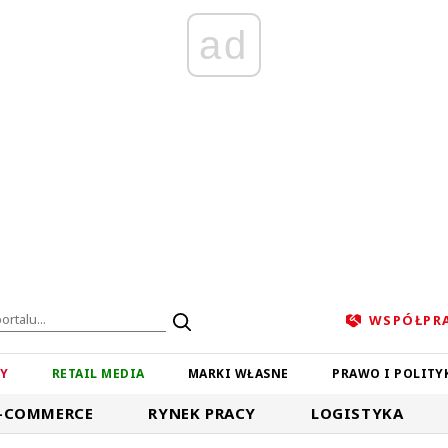
ad
WSPÓŁPR
ZY
RETAIL MEDIA
MARKI WŁASNE
PRAWO I POLITY
-COMMERCE
RYNEK PRACY
LOGISTYKA