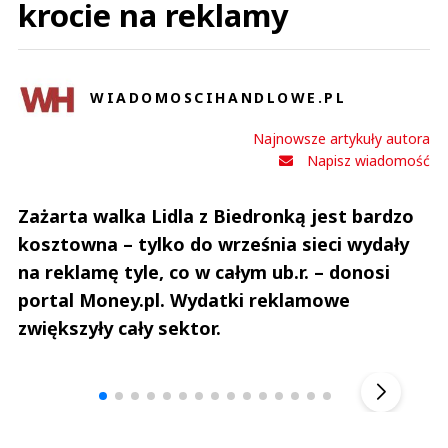
krocie na reklamy
WIADOMOSCIHANDLOWE.PL
Najnowsze artykuły autora
Napisz wiadomość
Zażarta walka Lidla z Biedronką jest bardzo
kosztowna – tylko do września sieci wydały
na reklamę tyle, co w całym ub.r. – donosi
portal Money.pl. Wydatki reklamowe
zwiększyły cały sektor.
Andrzej i Marta Sterniccy
Marta i 
▶