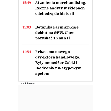
AI zmienia merchandising.
15:49
Ręczne audyty w sklepach
odchodzą do historii
Botanika Farm szykuje
15:03
debiut na GPW. Chce
pozyskać 15 mln zł
Frisco ma nowego
14:54
dyrektora handlowego.
Były menedżer Żabki i
Biedronki z nietypowym
apelem