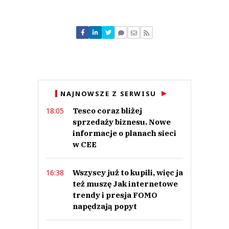
Komentarze (
0
)
Nie znaleziono komentarzy
Zostaw swoje komentarze
Imię (Wymagane)
Anuluj
NAJNOWSZE Z SERWISU
Prześlij komentarz
Tesco coraz bliżej
18:05
sprzedaży biznesu. Nowe
informacje o planach sieci
w CEE
Wszyscy już to kupili, więc ja
16:38
też muszę Jak internetowe
trendy i presja FOMO
napędzają popyt