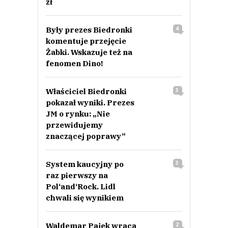
zł
Były prezes Biedronki
4
komentuje przejęcie
Żabki. Wskazuje też na
fenomen Dino!
Właściciel Biedronki
3
pokazał wyniki. Prezes
JM o rynku: „Nie
przewidujemy
znaczącej poprawy”
System kaucyjny po
3
raz pierwszy na
Pol‘and‘Rock. Lidl
chwali się wynikiem
Waldemar Pajek wraca
2