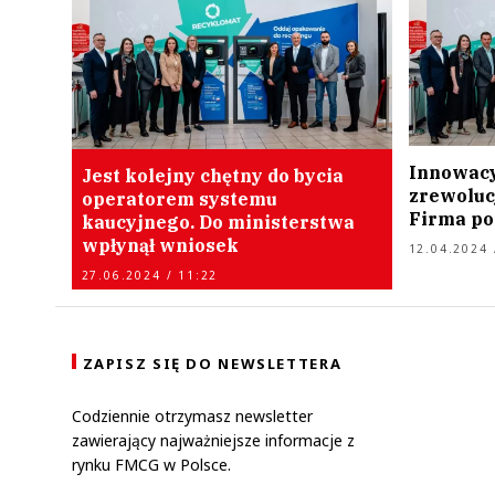
Innowacy
Jest kolejny chętny do bycia
zrewoluc
operatorem systemu
Firma po
kaucyjnego. Do ministerstwa
wpłynął wniosek
12.04.2024 
27.06.2024 / 11:22
ZAPISZ SIĘ DO NEWSLETTERA
Codziennie otrzymasz newsletter
zawierający najważniejsze informacje z
rynku FMCG w Polsce.