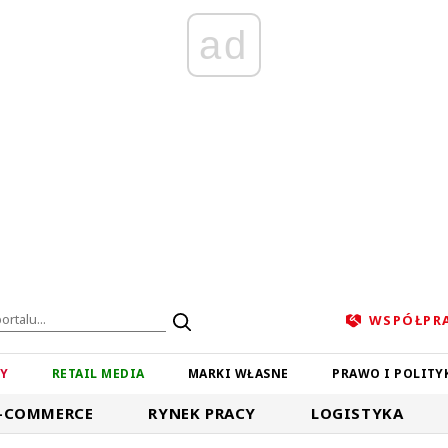
ad
WSPÓŁPR
ZY
RETAIL MEDIA
MARKI WŁASNE
PRAWO I POLITY
-COMMERCE
RYNEK PRACY
LOGISTYKA