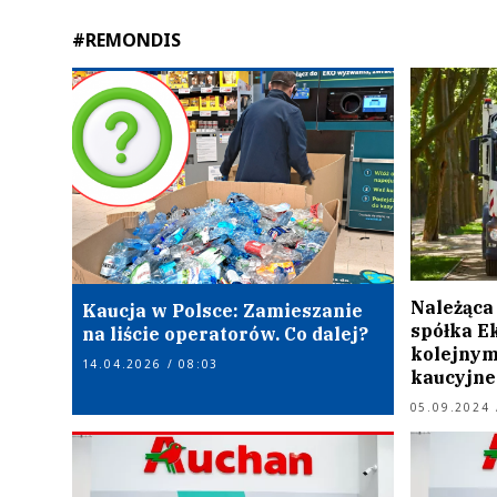
#REMONDIS
Należąca
Kaucja w Polsce: Zamieszanie
spółka E
na liście operatorów. Co dalej?
kolejnym
14.04.2026 / 08:03
kaucyjne
05.09.2024 