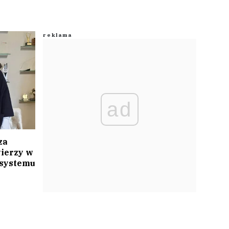
ad
za
wierzy w
 systemu