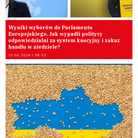
Wyniki wyborów do Parlamentu
Europejskiego. Jak wypadli politycy
odpowiedzialni za system kaucyjny i zakaz
handlu w niedziele?
10.06.2024 / 08:53