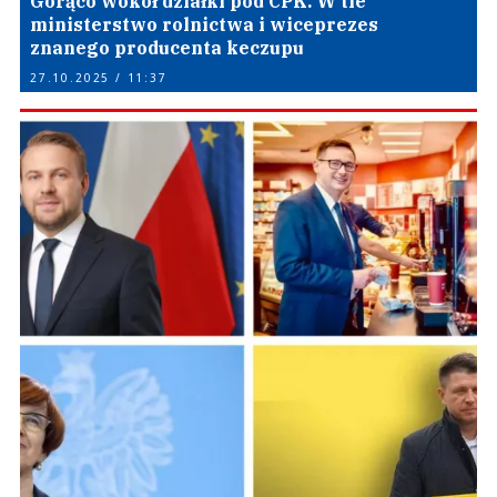
Gorąco wokół działki pod CPK. W tle
ministerstwo rolnictwa i wiceprezes
znanego producenta keczupu
27.10.2025 / 11:37