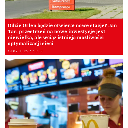
Gdzie Orlen będzie otwierał nowe stacje? Jan
Tar: przestrzeń na nowe inwestycje jest
niewielka, ale wciąż istnieją możliwości
optymalizacji sieci
18.02.2025 / 13:38