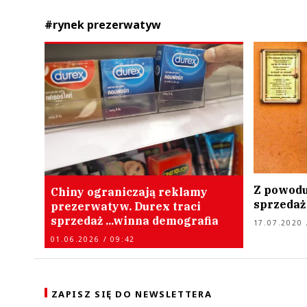
#rynek prezerwatyw
Z powodu
Chiny ograniczają reklamy
sprzedaż
prezerwatyw. Durex traci
sprzedaż ...winna demografia
17.07.2020 
01.06.2026 / 09:42
ZAPISZ SIĘ DO NEWSLETTERA