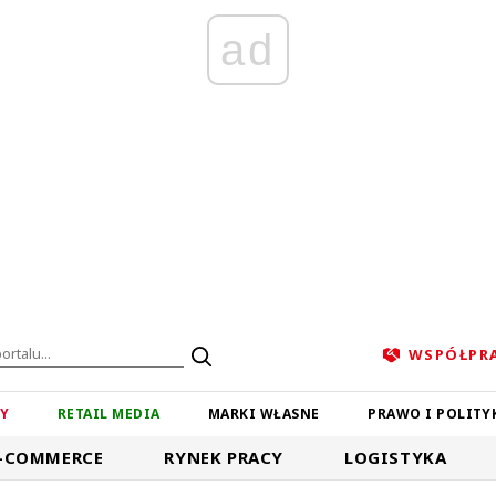
ad
WSPÓŁPR
ZY
RETAIL MEDIA
MARKI WŁASNE
PRAWO I POLITY
-COMMERCE
RYNEK PRACY
LOGISTYKA