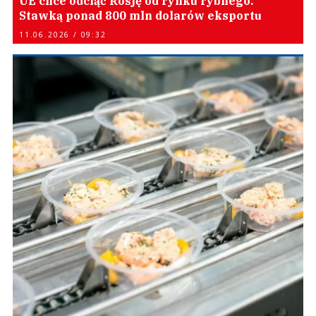
UE chce odciąć Rosję od rynku rybnego.
Stawką ponad 800 mln dolarów eksportu
11.06.2026 / 09:32