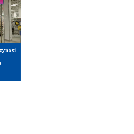
zynosi
a