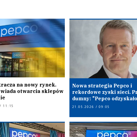
racza na nowy rynek.
Nowa strategia Pepco i
owiada otwarcia sklepów
rekordowe zyski sieci. P
ie
dumny: "Pepco odzyskało 
/ 11:15
21.05.2026 / 09:05