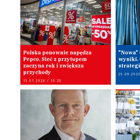
Polska ponownie napędza
"Nowa" 
Pepco. Sieć z przytupem
wyniki.
zaczyna rok i zwiększa
strateg
przychody
25.09.2025
15.01.2026 / 10:20