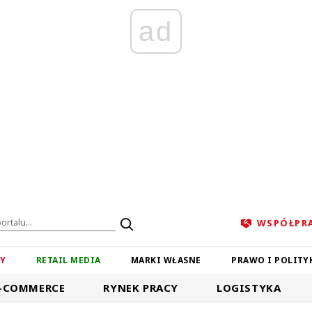
ad
WSPÓŁPR
ZY
RETAIL MEDIA
MARKI WŁASNE
PRAWO I POLITY
-COMMERCE
RYNEK PRACY
LOGISTYKA