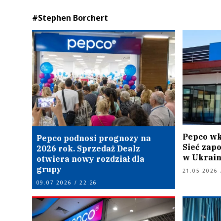
#Stephen Borchert
Pepco wk
Pepco podnosi prognozy na
Sieć zap
2026 rok. Sprzedaż Dealz
w Ukrain
otwiera nowy rozdział dla
grupy
21.05.2026 
09.07.2026 / 22:26