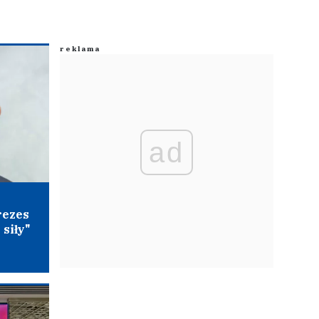
ad
rezes
siły"